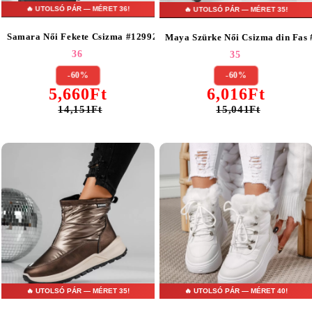
🔥 UTOLSÓ PÁR — MÉRET 36!
🔥 UTOLSÓ PÁR — MÉRET 35!
Samara Női Fekete Csizma #12992
Maya Szürke Női Csizma din Fas
36
35
-60%
-60%
5,660Ft
6,016Ft
14,151Ft
15,041Ft
🔥 UTOLSÓ PÁR — MÉRET 35!
🔥 UTOLSÓ PÁR — MÉRET 40!