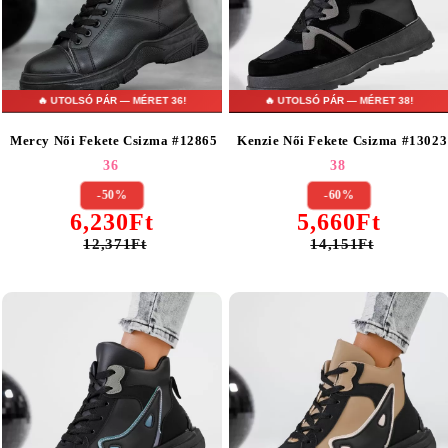
🔥 UTOLSÓ PÁR — MÉRET 36!
🔥 UTOLSÓ PÁR — MÉRET 38!
Mercy Női Fekete Csizma #12865
Kenzie Női Fekete Csizma #13023
36
38
-50%
-60%
6,230Ft
5,660Ft
12,371Ft
14,151Ft