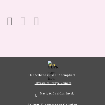
GDPR
Our website is GDPR compliant.
Olvassa el irányelveinket
Navigációs előzmények
Seliton E-commerce Solution