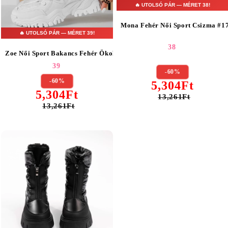
🔥 UTOLSÓ PÁR — MÉRET 38!
Mona Fehér Női Sport Csizma #1
🔥 UTOLSÓ PÁR — MÉRET 39!
38
Zoe Női Sport Bakancs Fehér Ökológiai Bőrből #20357
39
-60%
-60%
5,304Ft
5,304Ft
13,261Ft
13,261Ft