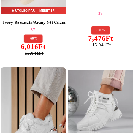
🔥 UTOLSÓ PÁR — MÉRET 37!
37
Ivory Rózsaszín/Arany Női Csizma #17244
37
-50%
7,476Ft
-60%
15,041Ft
6,016Ft
15,041Ft