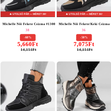
🔥 UTOLSÓ PÁR — MÉRET 38!
🔥 UTOLSÓ PÁR — MÉRET 36!
Michelle Női Fekete Csizma #13009
Michelle Női Fekete/Keki Csizma
38
36
-60%
-50%
5,660Ft
7,075Ft
14,151Ft
14,151Ft