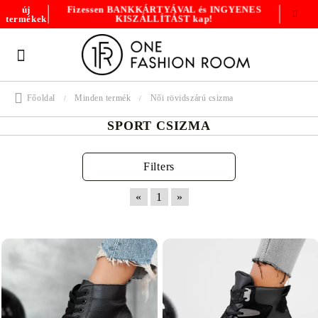
Fizessen BANKKÁRTYÁVAL és INGYENES
új
KISZÁLLÍTÁST kap!
termékek
Főoldal
Minden termék
Női rövidszárú csizma
SPORT CSIZMA
Filters
«
1
»