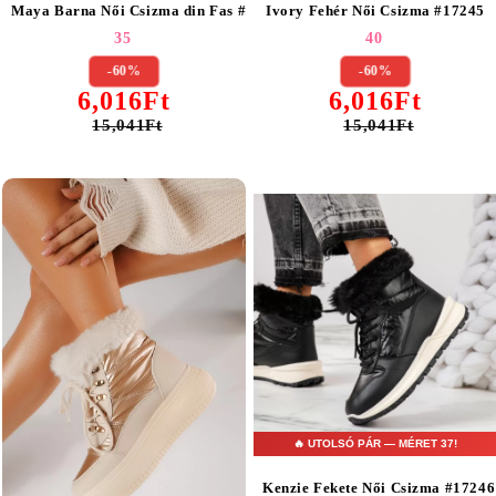
Maya Barna Női Csizma din Fas #17293
Ivory Fehér Női Csizma #17245
35
40
-60%
-60%
6,016Ft
6,016Ft
15,041Ft
15,041Ft
🔥 UTOLSÓ PÁR — MÉRET 37!
Kenzie Fekete Női Csizma #17246