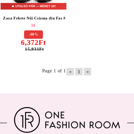
🔥 UTOLSÓ PÁR — MÉRET 38!
Zaza Fekete Női Csizma din Fas #17454
38
-60%
6,372Ft
15,931Ft
Page 1 of 1
«
1
»