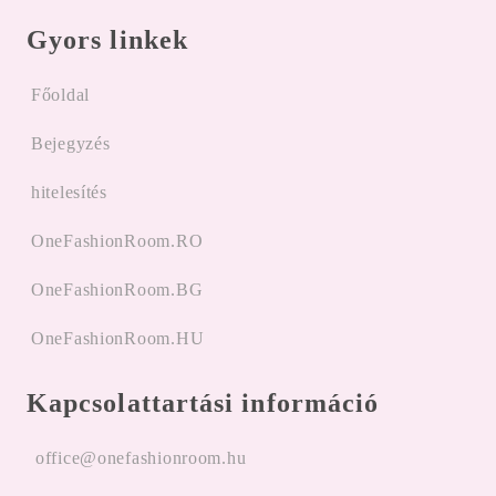
Gyors linkek
Főoldal
Bejegyzés
hitelesítés
OneFashionRoom.RO
OneFashionRoom.BG
OneFashionRoom.HU
Kapcsolattartási információ
office@onefashionroom.hu