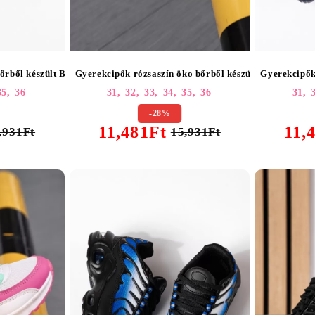
őrből készült Bella #25557
Gyerekcipők rózsaszín öko bőrből készült Bella #2555
Gyerekcipők
35,
36
31,
32,
33,
34,
35,
36
31,
-28%
11,481Ft
11,
,931Ft
15,931Ft