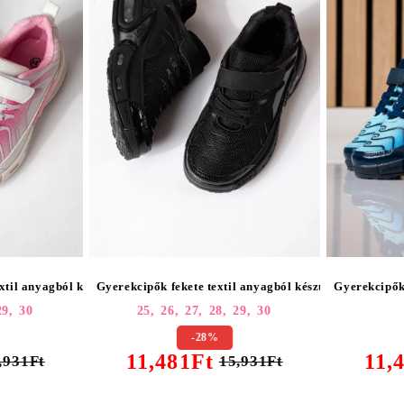
xtil anyagból készült Amaris2 #25446
Gyerekcipők fekete textil anyagból készült Amaris2 #
Gyerekcipők
29,
30
25,
26,
27,
28,
29,
30
-28%
11,481Ft
11,
,931Ft
15,931Ft