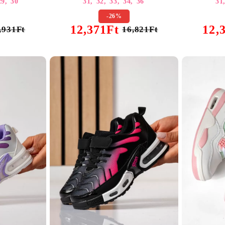
29,
30
31,
32,
33,
34,
36
31
-26%
12,371Ft
12,
,931Ft
16,821Ft