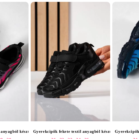
l anyagból készült Amaris2 #25442
Gyerekcipők fekete textil anyagból készült Amaris #2
Gyerekcipők