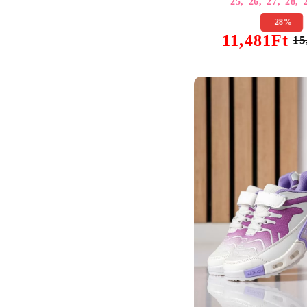
25,
26,
27,
28,
-28%
11,481Ft
15