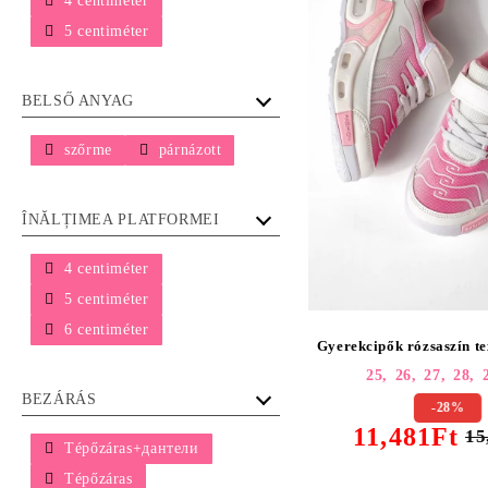
4 centiméter
5 centiméter
BELSŐ ANYAG
szőrme
párnázott
ÎNĂLȚIMEA PLATFORMEI
4 centiméter
5 centiméter
6 centiméter
Gyerekcipők rózsaszín te
25,
26,
27,
28,
BEZÁRÁS
-28%
11,481Ft
15
Tépőzáras+дантели
Tépőzáras