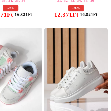
,
33,
34,
35,
36
31,
32,
33,
34,
35,
36
-26%
-26%
371Ft
12,371Ft
16,821Ft
16,821Ft