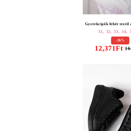
Gyerekcipők fehér textil
31,
32,
33,
34,
-26%
12,371Ft
16