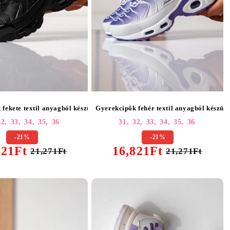
449
 fekete textil anyagból készült Anouk #25448
Gyerekcipők fehér textil anyagból készül
32,
33,
34,
35,
36
31,
32,
33,
34,
35,
36
-21%
-21%
821Ft
16,821Ft
21,271Ft
21,271Ft