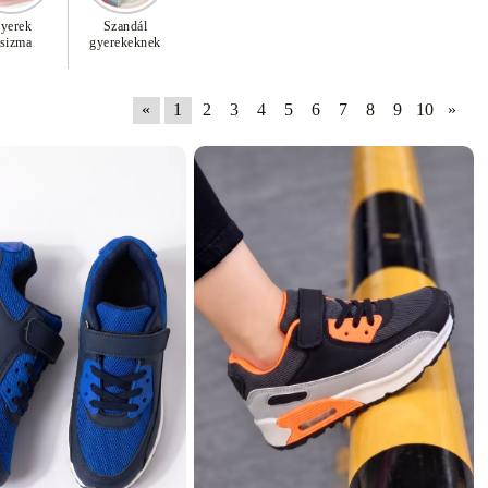
yerek
Szandál
sizma
gyerekeknek
«
1
2
3
4
5
6
7
8
9
10
»