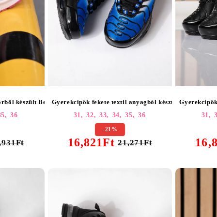
Gyerekcipők fekete textil anyagból készült Anouk #25
Gyerekcipők
rből készült Bella #25553
31,
32,
33,
34,
35,
36
31,
35,
36
-21%
16,821Ft
16,
21,271Ft
,931Ft