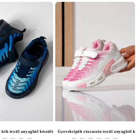
5441
 kék textil anyagból készült Amaris #25440
Gyerekcipők rózsaszín textil anyagból ké