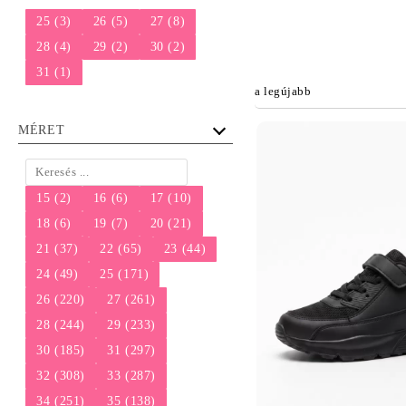
25 (3)
26 (5)
27 (8)
28 (4)
29 (2)
30 (2)
31 (1)
MÉRET
15 (2)
16 (6)
17 (10)
18 (6)
19 (7)
20 (21)
21 (37)
22 (65)
23 (44)
24 (49)
25 (171)
26 (220)
27 (261)
28 (244)
29 (233)
30 (185)
31 (297)
32 (308)
33 (287)
34 (251)
35 (138)