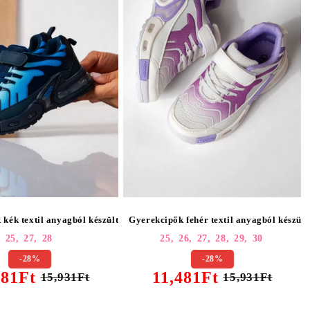
25445
 kék textil anyagból készült Amaris2 #25444
Gyerekcipők fehér textil anyagból készül
25,
27,
28
25,
26,
27,
28,
29,
30
-28%
-28%
481Ft
11,481Ft
15,931Ft
15,931Ft