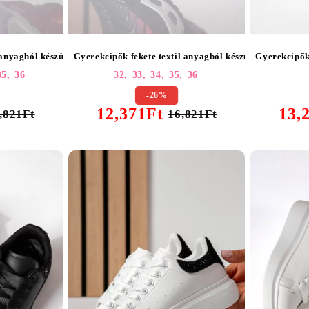
 anyagból készült Amaris #25438
Gyerekcipők fekete textil anyagból készült Amaris #2
Gyerekcipők
35,
36
32,
33,
34,
35,
36
-26%
12,371Ft
13,
,821Ft
16,821Ft