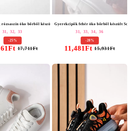
5437
 rózsaszín öko bőrből készült Jordy #25436
Gyerekcipők fehér öko bőrből készült Sca
31,
32,
33
31,
33,
34,
36
-25%
-28%
261Ft
11,481Ft
17,711Ft
15,931Ft