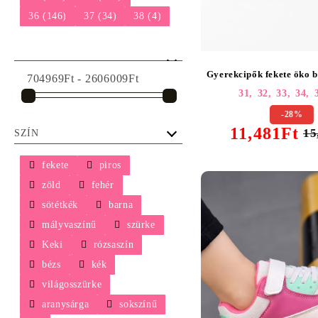
36 (146)
37 (34)
38 (4)
Gyerekcipők fekete öko b
704969Ft - 2606009Ft
31,
32,
33,
34,
-28%
11,481Ft
15
SZÍN
fekete
piros
zöld
fehér
sötétkék
barna
mályvaszínű
szürke
Keki
rózsaszín
bézs
kék
világosszürke
aranysárga
sokszínű