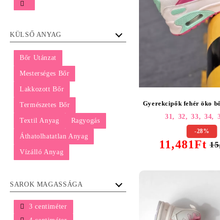
KÜLSŐ ANYAG
Bőr Utánzat
Mesterséges Bőr
Lakkozott Bőr
Gyerekcipők fehér öko bő
Természetes Bőr
31,
32,
33,
34,
Textil Anyag
Ragyogás
-28%
Áthatolhatatlan Anyag
11,481Ft
15
Vízálló Anyag
SAROK MAGASSÁGA
3 centiméter