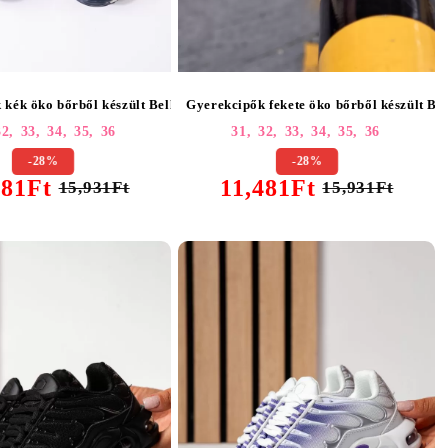
6
 kék öko bőrből készült Bella #25555
Gyerekcipők fekete öko bőrből készült Be
32,
33,
34,
35,
36
31,
32,
33,
34,
35,
36
-28%
-28%
481Ft
11,481Ft
15,931Ft
15,931Ft