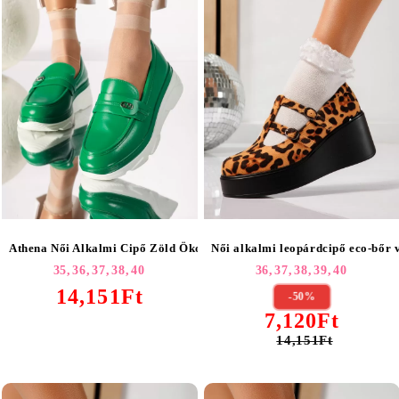
Női alkalmi leopárdcipő eco-bőr 
Athena Női Alkalmi Cipő Zöld Ökológiai Bőrből #18275
36,
37,
38,
39,
40
35,
36,
37,
38,
40
14,151Ft
-50%
7,120Ft
14,151Ft