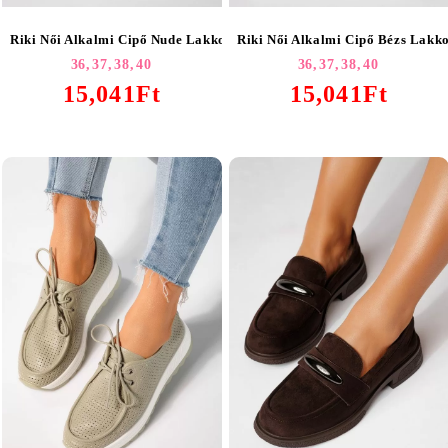
Riki Női Alkalmi Cipő Nude Lakkozott Ökológiai Bőrből #20963
Riki Női Alkalmi Cipő Bézs Lakk
36,
37,
38,
40
36,
37,
38,
40
15,041Ft
15,041Ft