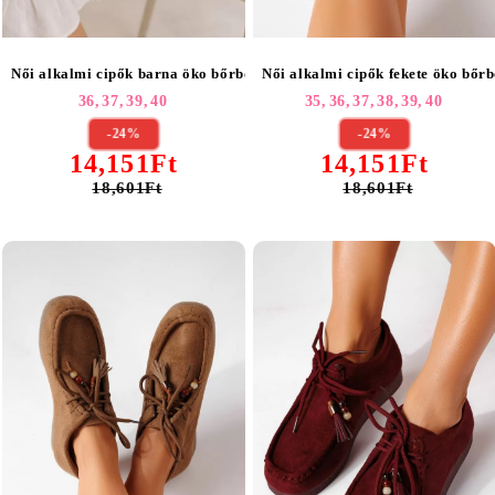
Női alkalmi cipők barna öko bőrből készült Kiana #25512
Női alkalmi cipők fekete öko bőr
36,
37,
39,
40
35,
36,
37,
38,
39,
40
-24%
-24%
14,151Ft
14,151Ft
18,601Ft
18,601Ft