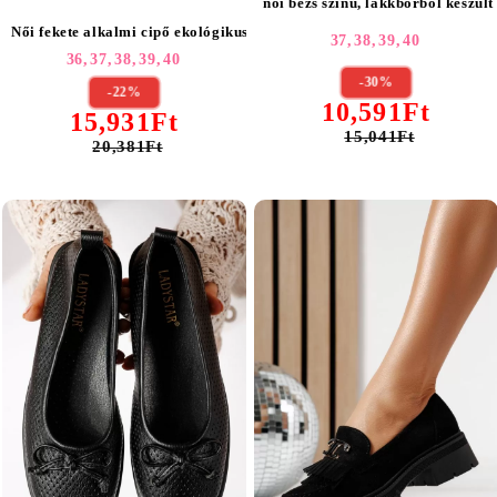
női bézs színű, lakkbőrből készül
Női fekete alkalmi cipő ekológikus bőrből Natalia #24407
37,
38,
39,
40
36,
37,
38,
39,
40
-30%
-22%
10,591Ft
15,931Ft
15,041Ft
20,381Ft