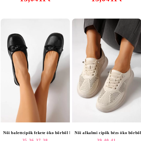
Női balettcipők fekete öko bőrből készült Amaris #24945
Női alkalmi cipők
35,
36,
37,
38
39,
40,
41