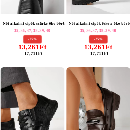
Női alkalmi cipők fekete öko bőrb
Női alkalmi cipők szürke öko bőrből készült Florentina2 #24099
35,
36,
37,
38,
39,
40
35,
36,
37,
38,
39,
40
-25%
-25%
13,261Ft
13,261Ft
17,711Ft
17,711Ft