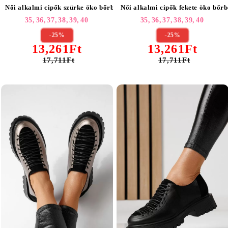
Női alkalmi cipők szürke öko bőrből készült Florentina #24101
Női alkalmi cipők fekete öko bőrb
35,
36,
37,
38,
39,
40
35,
36,
37,
38,
39,
40
-25%
-25%
13,261Ft
13,261Ft
17,711Ft
17,711Ft