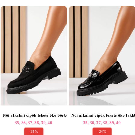
Női alkalmi cipők fekete öko bőrből készült Tahlia #25516
Női alkalmi cipők fekete öko lak
35,
36,
37,
38,
39,
40
35,
36,
37,
38,
39,
40
-24%
-24%