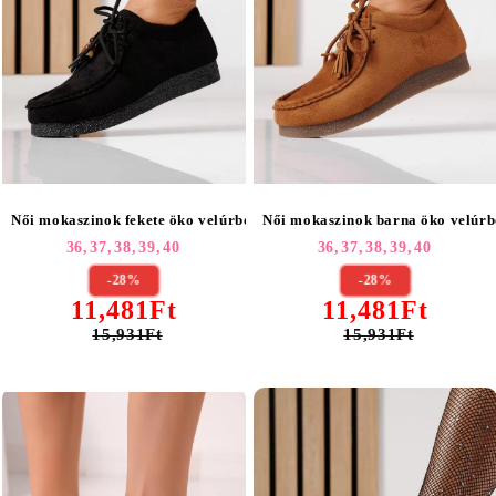
Női mokaszinok fekete öko velúrból készült Elara #25466
Női mokaszinok barna öko velúrb
36,
37,
38,
39,
40
36,
37,
38,
39,
40
-28%
-28%
11,481Ft
11,481Ft
15,931Ft
15,931Ft