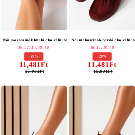
Női mokaszinok khaki öko velúrból készült Elara #25468
Női mokaszinok bordó öko velúrb
36,
37,
38,
39,
40
36,
37,
38,
40
-28%
-28%
11,481Ft
11,481Ft
15,931Ft
15,931Ft