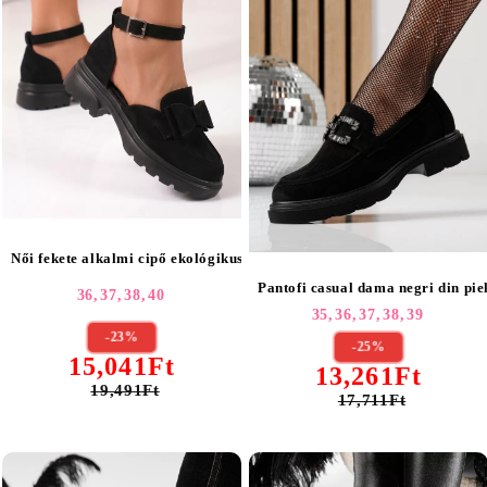
Női fekete alkalmi cipő ekológikus bőrből Maris #24995
Pantofi casual dama negri din pie
36,
37,
38,
40
35,
36,
37,
38,
39
-23%
-25%
15,041Ft
13,261Ft
19,491Ft
17,711Ft