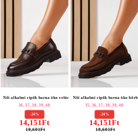
Női alkalmi cipők barna öko velúrból készült Tahlia #25518
Női alkalmi cipők barna öko bőrb
36,
37,
38,
39,
40
35,
36,
37,
38,
39,
40
-24%
-24%
14,151Ft
14,151Ft
18,601Ft
18,601Ft