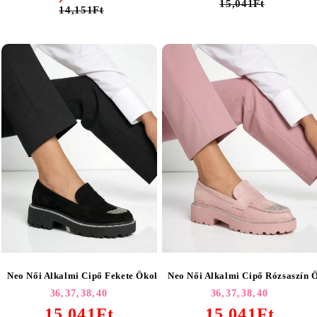
15,041Ft
14,151Ft
Neo Női Alkalmi Cipő Fekete Ökológiai Bőrből Velúr #18567
Neo Női Alkalmi Cipő Rózsaszín 
36,
37,
38,
40
36,
37,
38,
40
15,041Ft
15,041Ft