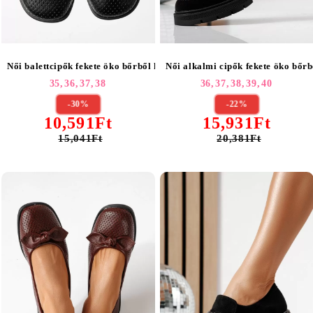
Női balettcipők fekete öko bőrből készült Brielle #24887
35,
36,
37,
38
36,
37,
38,
39,
40
-30%
-22%
10,591Ft
15,931Ft
15,041Ft
20,381Ft