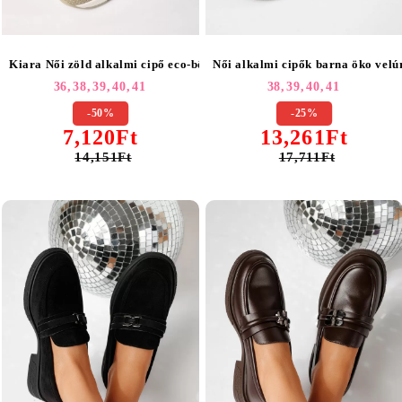
Kiara Női zöld alkalmi cipő eco-bőrből #21640
Női alkalmi cipők barna öko velú
36,
38,
39,
40,
41
38,
39,
40,
41
-50%
-25%
7,120Ft
13,261Ft
14,151Ft
17,711Ft