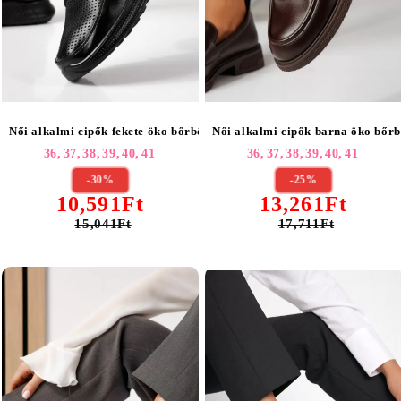
Női alkalmi cipők fekete öko bőrből készült Gilda #24942
Női alkalmi cipők barna öko bőrb
36,
37,
38,
39,
40,
41
36,
37,
38,
39,
40,
41
-30%
-25%
10,591Ft
13,261Ft
15,041Ft
17,711Ft