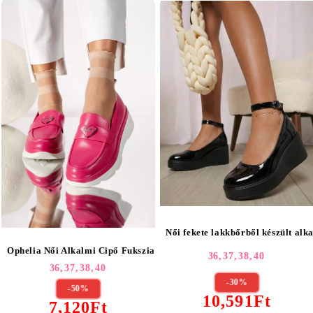
Női fekete lakkbőrből készült alk
Ophelia Női Alkalmi Cipő Fukszia Ökológiai Bőrből #18260
36,
37,
38,
40
36,
37,
38,
40
-30%
-50%
10,591Ft
7,120Ft