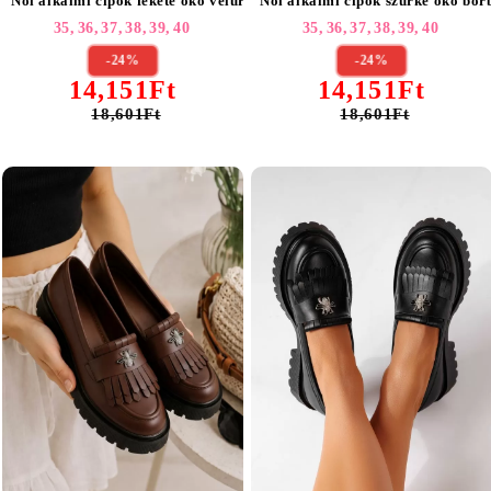
Női alkalmi cipők fekete öko velúrból készült Naira #25514
Női alkalmi cipők szürke öko bőr
35,
36,
37,
38,
39,
40
35,
36,
37,
38,
39,
40
-24%
-24%
14,151Ft
14,151Ft
18,601Ft
18,601Ft