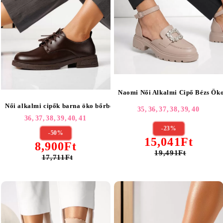
Naomi Női Alkalmi Cipő Bézs Ök
Női alkalmi cipők barna öko bőrből készült Bellamy #24889
35,
36,
37,
38,
39,
40
36,
37,
38,
39,
40,
41
-23%
-50%
15,041Ft
8,900Ft
19,491Ft
17,711Ft