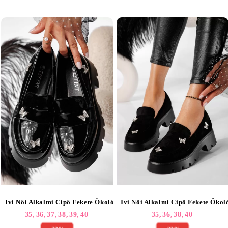
Ivi Női Alkalmi Cipő Fekete Ökológiai Lakkbőr #24436
Ivi Női Alkalmi Cipő Fekete Öko
35,
36,
37,
38,
39,
40
35,
36,
38,
40