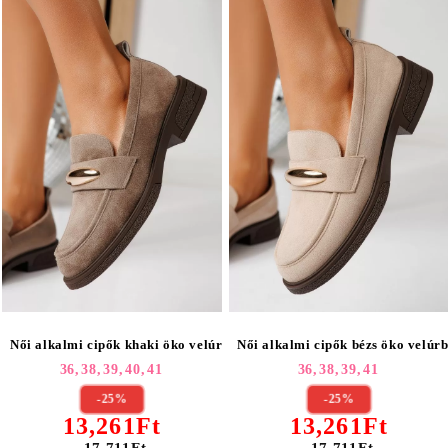
Női alkalmi cipők khaki öko velúrból készült Chiara #24905
Női alkalmi cipők bézs öko velúr
36,
38,
39,
40,
41
36,
38,
39,
41
-25%
-25%
13,261Ft
13,261Ft