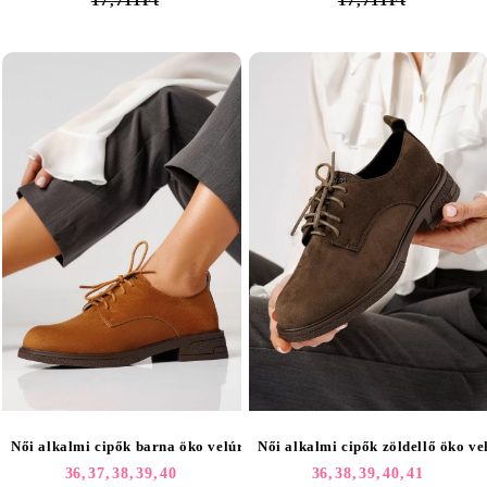
17,711Ft
17,711Ft
Női alkalmi cipők barna öko velúrból készült Bellamy #24891
Női alkalmi cipők zöldellő öko v
36,
37,
38,
39,
40
36,
38,
39,
40,
41