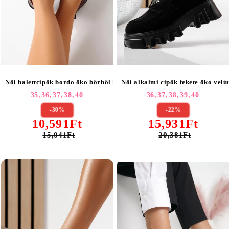
Női balettcipők bordo öko bőrből készült Amaris #24877
Női alkalmi cipők fekete öko vel
35,
36,
37,
38,
40
36,
37,
38,
39,
40
-30%
-22%
10,591Ft
15,931Ft
15,041Ft
20,381Ft