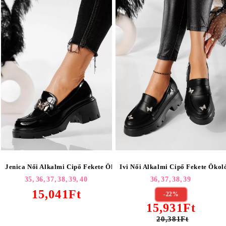
Jenica Női Alkalmi Cipő Fekete Ökológiai Lakkbőr #20783
Ivi Női Alkalmi Cipő Fekete Öko
35,
36,
37,
38,
39,
40
36,
37,
38,
39
15,041Ft
-22%
15,931Ft
20,381Ft