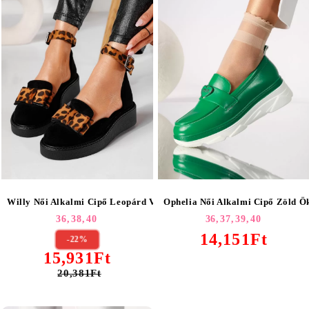
Willy Női Alkalmi Cipő Leopárd Velúr Ökológiai Bőrből #24219
Ophelia Női Alkalmi Cipő Zöld Ö
36,
38,
40
36,
37,
39,
40
14,151Ft
-22%
15,931Ft
20,381Ft