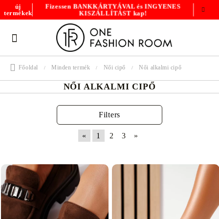
Fizessen BANKKÁRTYÁVAL és INGYENES
új
KISZÁLLÍTÁST kap!
termékek
Főoldal
Minden termék
Női cipő
Női alkalmi cipő
NŐI ALKALMI CIPŐ
Filters
«
1
2
3
»