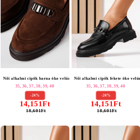
Női alkalmi cipők barna öko velúrból készült Eleni #25520
Női alkalmi cipők fekete öko velú
35,
36,
37,
38,
39,
40
35,
36,
37,
38,
39,
40
-24%
-24%
14,151Ft
14,151Ft
18,601Ft
18,601Ft