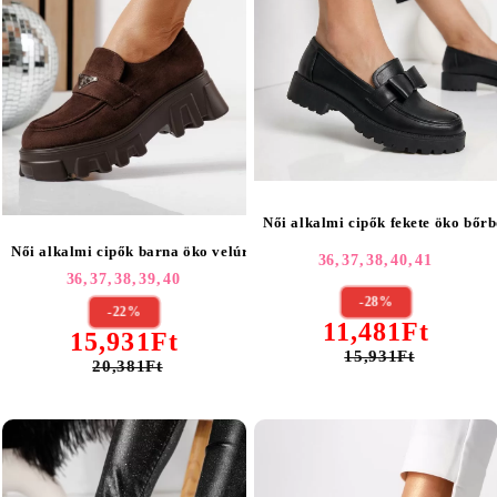
Női alkalmi cipők fekete öko bőrb
Női alkalmi cipők barna öko velúrból készült Oriana #24484
36,
37,
38,
40,
41
36,
37,
38,
39,
40
-28%
-22%
11,481Ft
15,931Ft
15,931Ft
20,381Ft