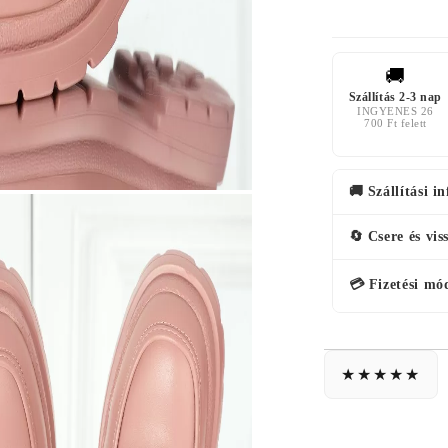
🚚
Szállítás 2-3 nap
INGYENES 26
700 Ft felett
🚚 Szállítási i
🔄 Csere és vis
💳 Fizetési mó