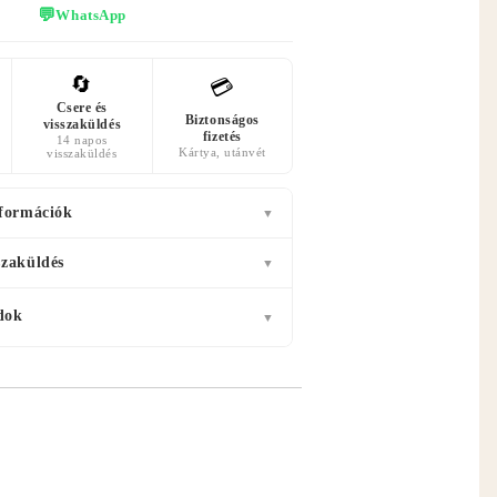
💬
WhatsApp
🔄
💳
Csere és
Biztonságos
visszaküldés
fizetés
14 napos
Kártya, utánvét
visszaküldés
nformációk
▼
szaküldés
▼
dok
▼