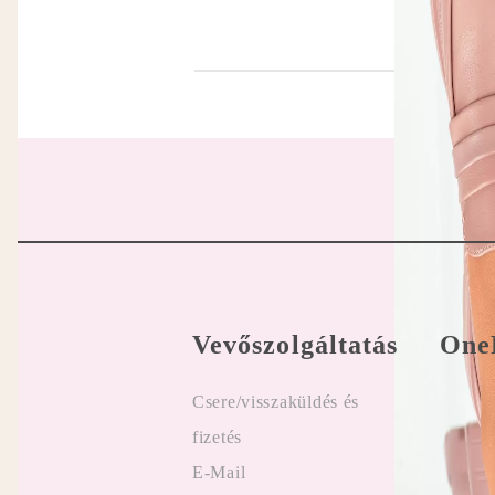
Vevőszolgáltatás
One
Csere/visszaküldés és
Felhasz
fizetés
Online
E-Mail
Vélemé