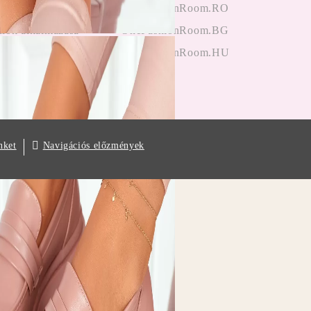
ektől
OneFashionRoom.RO
iók alkalmazása
OneFashionRoom.BG
OneFashionRoom.HU
Navigációs előzmények
nket