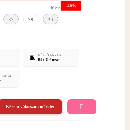
-40%
Méret útmutató
37
38
39
KÜLSŐ ANYAG
Bőr Utánzat
ASSÁGA
r
Kérem válasszon méretet