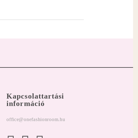
Kapcsolattartási
információ
office@onefashionroom.hu