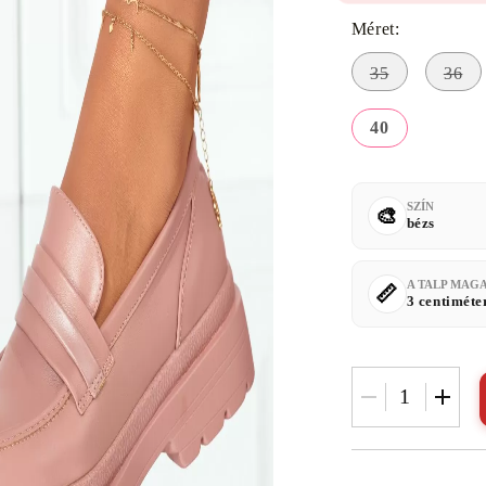
Méret:
35
36
40
SZÍN
bézs
A TALP MAG
3 centiméte