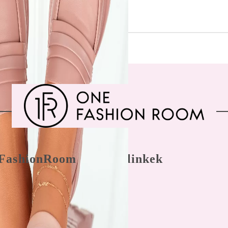
FashionRoom
Gyors linkek
nálási feltételek
Főoldal
 panaszkezelés
Bejegyzés
nyek az
hitelesítés