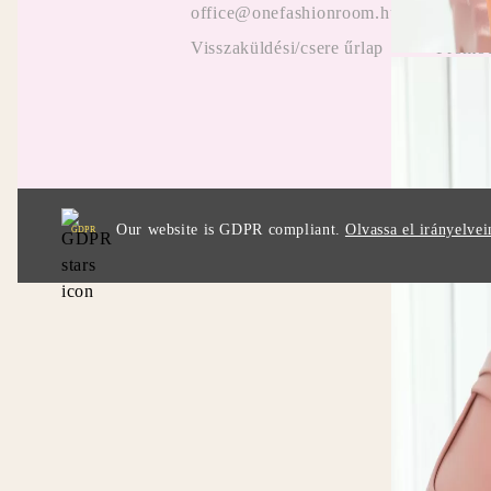
office@onefashionroom.hu
ügyfel
Visszaküldési/csere űrlap
Promóc
Our website is GDPR compliant.
Olvassa el irányelvei
GDPR