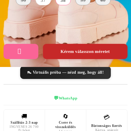
36
37
38
39
40
KÜLSŐ
A TALP
SZÍN
ANYAG
MAGASSÁGA
rózsaszín
Bőr Utánzat
3 centiméter
Kérem válasszon méretet
👠 Virtuális próba — nézd meg, hogy áll!
💬
WhatsApp
🚚
🔄
💳
Szállítás 2-3 nap
Csere és
Biztonságos fizetés
INGYENES 26 700
visszaküldés
Kártya, utánvét
Ft felett