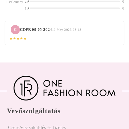
2★
0
1 vélemény
1★
0
G
GDPR 09-05-2024
10 May 2023 08:18
★★★★★
Vevőszolgáltatás
Csere/visszaküldés és fizetés