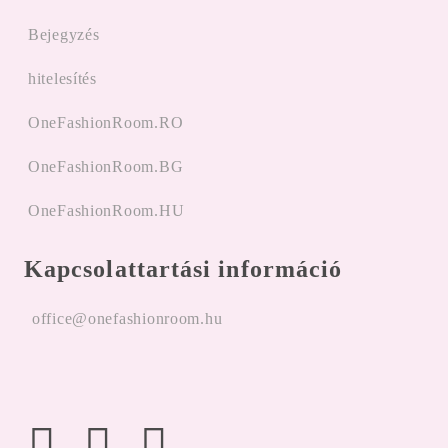
Bejegyzés
hitelesítés
OneFashionRoom.RO
OneFashionRoom.BG
OneFashionRoom.HU
Kapcsolattartási információ
office@onefashionroom.hu