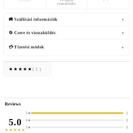
14 napos
visszaküldés
🚚 Szállítási információk
▼
🔄 Csere és visszaküldés
▼
💳 Fizetési módok
▼
( 1 )
Reviews
5★
1
5.0
4★
0
3★
0
★★★★★