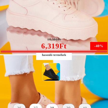
Maggie Női Rózsaszín Sportcipő #9550
10,591Ft
6,319Ft
-40%
hasonló termékek
Méret:
Méret útmutató