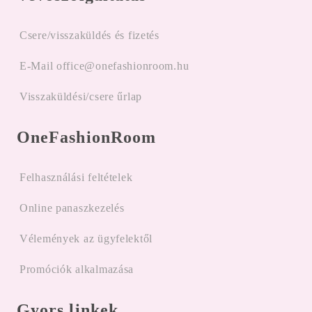
Csere/visszaküldés és fizetés
E-Mail office@onefashionroom.hu
Visszaküldési/csere űrlap
OneFashionRoom
Felhasználási feltételek
Online panaszkezelés
Vélemények az ügyfelektől
Promóciók alkalmazása
Gyors linkek