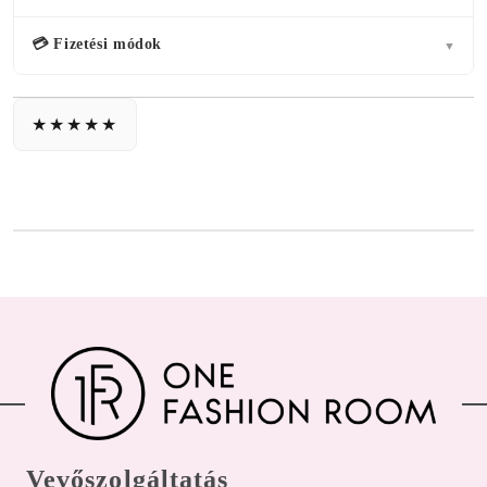
💳 Fizetési módok
▼
Vevőszolgáltatás