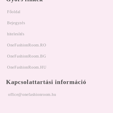
Főoldal
Bejegyzés
hitelesítés
OneFashionRoom.RO
OneFashionRoom.BG
OneFashionRoom.HU
Kapcsolattartási információ
office@onefashionroom.hu