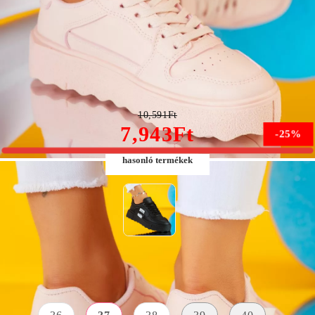
Winter Női Rózsaszín Sportcipő #9553
10,591Ft
7,943Ft
-25%
hasonló termékek
Méret:
Méret útmutató