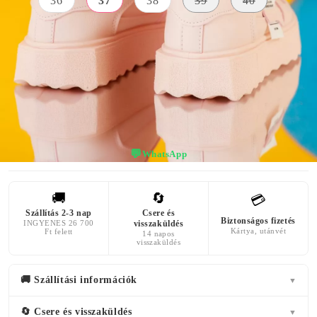
36
37
38
39
40
KÜLSŐ
A TALP
SZÍN
ANYAG
MAGASSÁGA
rózsaszín
Bőr Utánzat
3 centiméter
💬
WhatsApp
🚚
🔄
💳
Szállítás 2-3 nap
Csere és
Biztonságos fizetés
INGYENES 26 700
visszaküldés
Kártya, utánvét
Ft felett
14 napos
visszaküldés
🚚 Szállítási információk
▼
🔄 Csere és visszaküldés
▼