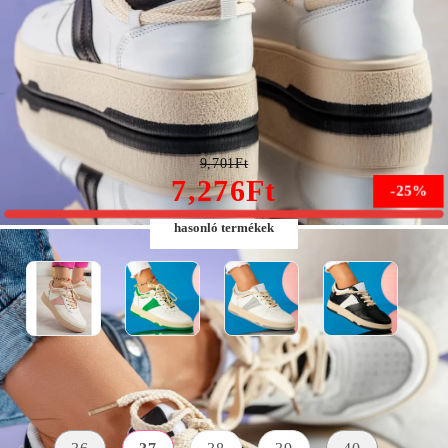
Sir Női Fehér Fekete Sportcipő #9584
9,701Ft
7,276Ft
-25%
hasonló termékek
Méret:
Méret útmutató