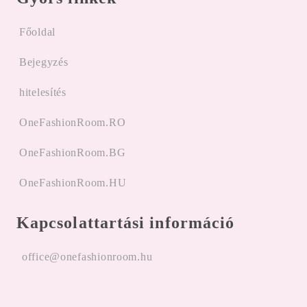
Főoldal
Bejegyzés
hitelesítés
OneFashionRoom.RO
OneFashionRoom.BG
OneFashionRoom.HU
Kapcsolattartási információ
office@onefashionroom.hu