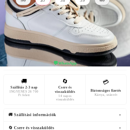
36
37
38
39
40
KÜLSŐ
A TALP
SZÍN
ANYAG
MAGASSÁGA
fekete
Bőr Utánzat
3 centiméter
💬
WhatsApp
🚚
🔄
💳
Szállítás 2-3 nap
Csere és
Biztonságos fizetés
INGYENES 26 700
visszaküldés
Kártya, utánvét
Ft felett
14 napos
visszaküldés
🚚 Szállítási információk
▼
🔄 Csere és visszaküldés
▼