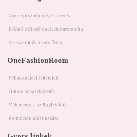
Csere/visszaküldés és fizetés
E-Mail office@onefashionroom.hu
Visszaküldési/csere űrlap
OneFashionRoom
Felhasználási feltételek
Online panaszkezelés
Vélemények az ügyfelektől
Promóciók alkalmazása
Gyors linkek