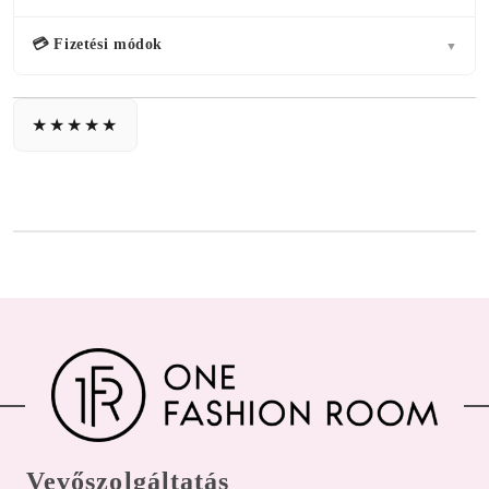
💳 Fizetési módok
▼
Vevőszolgáltatás