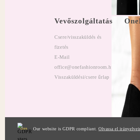
Vevőszolgáltatás
One
Csere/visszaküldés és
Felhasz
fizetés
Online
E-Mail
Vélemé
office@onefashionroom.hu
ügyfel
Visszaküldési/csere űrlap
Promóc
Our website is GDPR compliant.
Olvassa el irányelvei
GDPR