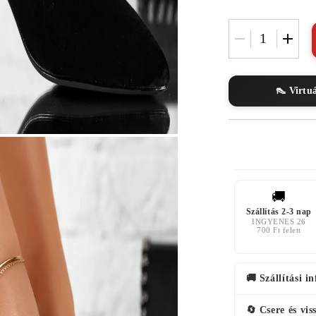
👠 Virtu
🚚
Szállítás 2-3 nap
INGYENES 26
700 Ft felett
🚚 Szállítási i
🔄 Csere és vis