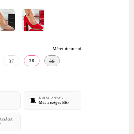
Méret útmutató
38
37
39
KÜLSŐ ANYAG
Mesterséges Bőr
ASSÁGA
r