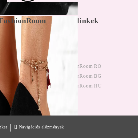
FashionRoom
Gyors linkek
nálási feltételek
Főoldal
 panaszkezelés
Bejegyzés
nyek az
hitelesítés
ektől
OneFashionRoom.RO
iók alkalmazása
OneFashionRoom.BG
OneFashionRoom.HU
Navigációs előzmények
nket