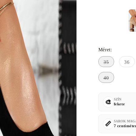
Méret:
35
36
40
SZÍN
fekete
SAROK MAG
7 centiméte