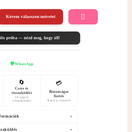
Kérem válasszon méretet
ális próba — nézd meg, hogy áll!
💬
WhatsApp
🔄
💳
Csere és
Biztonságos
visszaküldés
fizetés
14 napos
Kártya, utánvét
visszaküldés
nformációk
▼
szaküldés
▼