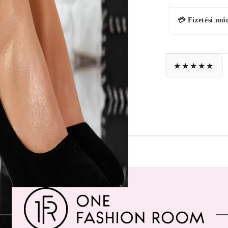
💳 Fizetési mó