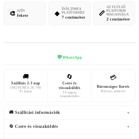
AZ ELÜLSŐ
ÎNĂLȚIMEA
SZÍN
PLATFORM
PLATFORMEI
MAGASSÁGA
fekete
7 centiméter
2 centiméter
💬
WhatsApp
🚚
🔄
💳
Szállítás 2-3 nap
Csere és
Biztonságos fizetés
INGYENES 26 700
visszaküldés
Kártya, utánvét
Ft felett
14 napos
visszaküldés
🚚 Szállítási információk
▼
🔄 Csere és visszaküldés
▼