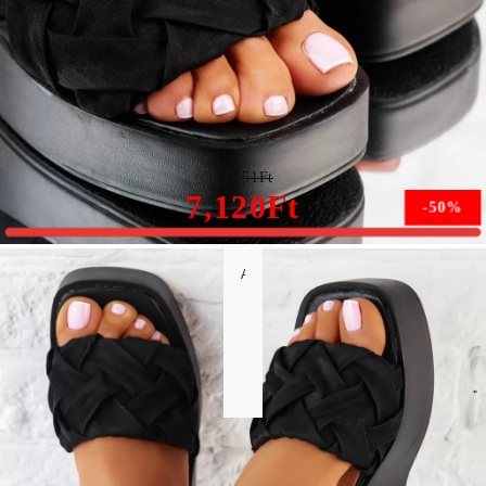
Mackenzie Női Fekete Papucs Platformmal #10235
14,151Ft
7,120Ft
-50%
A méret nem érhető el