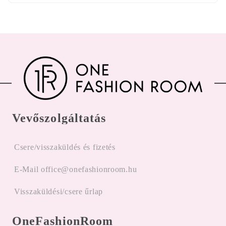
Vevőszolgáltatás
Csere/visszaküldés és fizetés
E-Mail office@onefashionroom.hu
Visszaküldési/csere űrlap
OneFashionRoom