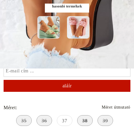
hasonló termékek
Szólj, ha elérhető lesz
Méret:
Méret útmutató
35
36
37
38
39