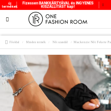
Fizessen BANKKÁRTYÁVAL és INGYENES
új
KISZÁLLÍTÁST kap!
termékek
Mackenzie Női Fekete P
Főoldal
Minden termék
Női szandál