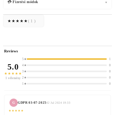
💳 Fizetési módok
▼
( 1 )
Reviews
5★
1
5.0
4★
0
3★
0
★★★★★
2★
0
1 vélemény
1★
0
G
GDPR 03-07-2025
02 Jul 2024 19:33
★★★★★