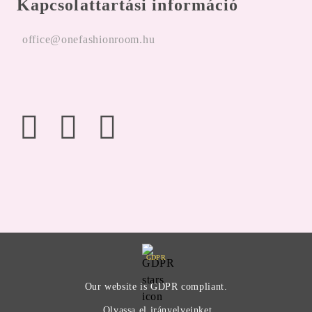
Kapcsolattartási információ
office@onefashionroom.hu
GDPR
Our website is GDPR compliant.
Olvassa el irányelveinket