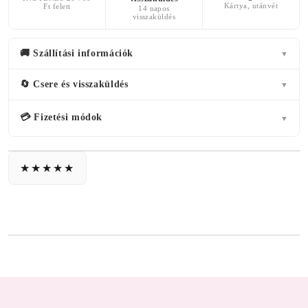
Kártya, utánvét
Ft felett
14 napos
visszaküldés
🚚 Szállítási információk
▼
🔄 Csere és visszaküldés
▼
💳 Fizetési módok
▼