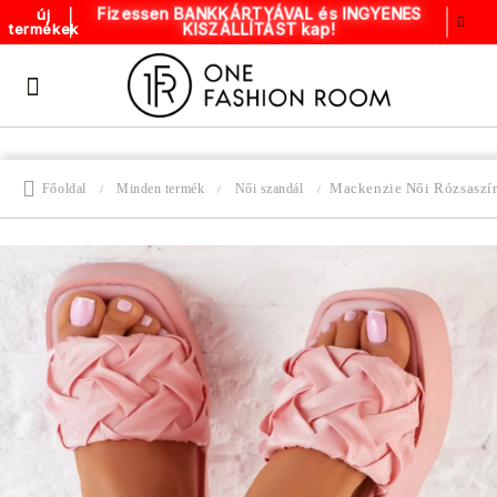
Fizessen BANKKÁRTYÁVAL és INGYENES
új
KISZÁLLÍTÁST kap!
termékek
Mackenzie Női Rózsaszí
Főoldal
Minden termék
Női szandál