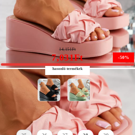
Mackenzie Női Rózsaszín Papucs Platformmal #10238
14,151Ft
7,031Ft
-50%
hasonló termékek
Méret:
Méret útmutató