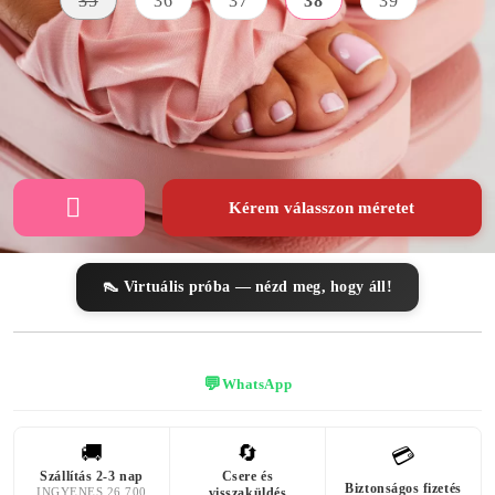
35
36
37
38
39
AZ ELÜLSŐ
ÎNĂLȚIMEA
SZÍN
PLATFORM
PLATFORMEI
MAGASSÁGA
rózsaszín
7 centiméter
3 centiméter
Kérem válasszon méretet
👠 Virtuális próba — nézd meg, hogy áll!
💬
WhatsApp
🚚
🔄
💳
Szállítás 2-3 nap
Csere és
Biztonságos fizetés
INGYENES 26 700
visszaküldés