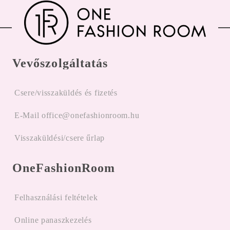
Vevőszolgáltatás
Csere/visszaküldés és fizetés
E-Mail office@onefashionroom.hu
Visszaküldési/csere űrlap
OneFashionRoom
Felhasználási feltételek
Online panaszkezelés