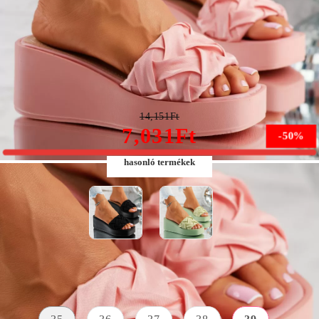
Mackenzie Női Rózsaszín Papucs Platformmal #10238
14,151Ft
7,031Ft
-50%
hasonló termékek
Méret:
Méret útmutató