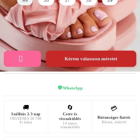
35
36
37
38
39
AZ ELÜLSŐ
ÎNĂLȚIMEA
SZÍN
PLATFORM
PLATFORMEI
MAGASSÁGA
rózsaszín
7 centiméter
3 centiméter
Kérem válasszon méretet
💬
WhatsApp
🚚
🔄
💳
Szállítás 2-3 nap
Csere és
Biztonságos fizetés
INGYENES 26 700
visszaküldés
Kártya, utánvét
Ft felett
14 napos
visszaküldés