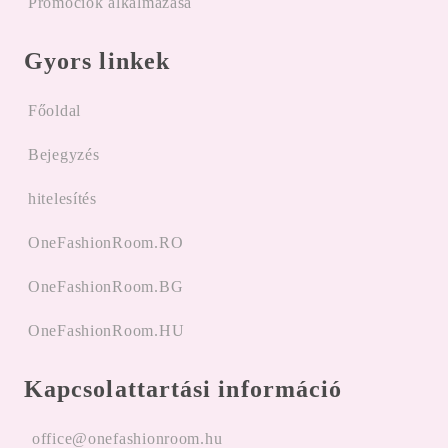
Promóciók alkalmazása
Gyors linkek
Főoldal
Bejegyzés
hitelesítés
OneFashionRoom.RO
OneFashionRoom.BG
OneFashionRoom.HU
Kapcsolattartási információ
office@onefashionroom.hu