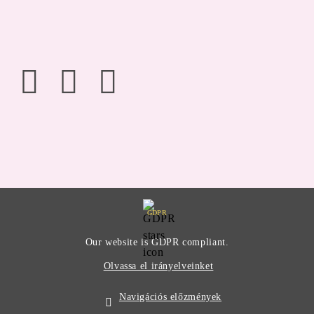
GDPR
Our website is GDPR compliant.
Olvassa el irányelveinket
Navigációs előzmények