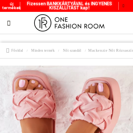
Fizessen BANKKÁRTYÁVAL és INGYENES
új
KISZÁLLÍTÁST kap!
termékek
Mackenzie Női Rózsaszí
Főoldal
Minden termék
Női szandál