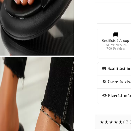
🚚
Szállítás 2-3 nap
INGYENES 26
700 Ft felett
🚚 Szállítási i
🔄 Csere és vis
💳 Fizetési mó
( 2 