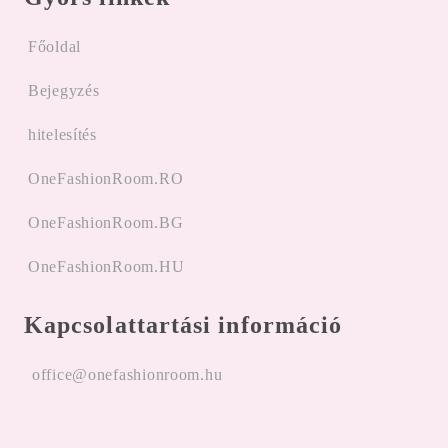
Főoldal
Bejegyzés
hitelesítés
OneFashionRoom.RO
OneFashionRoom.BG
OneFashionRoom.HU
Kapcsolattartási információ
office@onefashionroom.hu