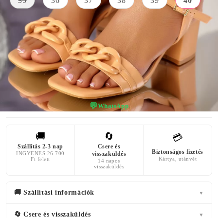
35
36
37
38
39
40
KÜLSŐ
SAROK
SZÍN
ANYAG
MAGASSÁGA
barna
Bőr Utánzat
6 centiméter
💬
WhatsApp
🚚
🔄
💳
Szállítás 2-3 nap
Csere és
Biztonságos fizetés
INGYENES 26 700
visszaküldés
Kártya, utánvét
Ft felett
14 napos
visszaküldés
🚚 Szállítási információk
▼
🔄 Csere és visszaküldés
▼