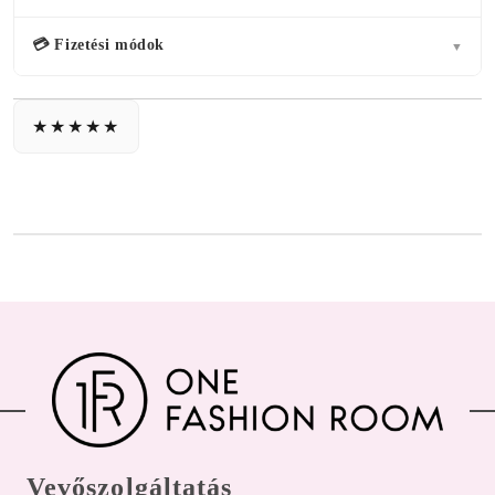
💳 Fizetési módok
▼
Vevőszolgáltatás