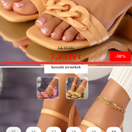
Fely Női Barna Magassarkú Szandál #10694
14,151Ft
7,031Ft
-50%
hasonló termékek
Méret:
Méret útmutató