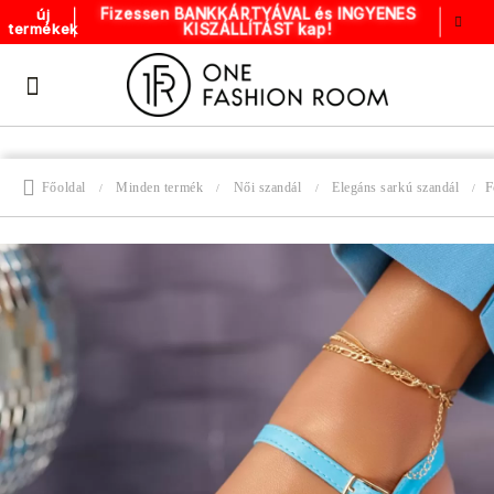
Fizessen BANKKÁRTYÁVAL és INGYENES
új
termékek
KISZÁLLÍTÁST kap!
F
Főoldal
Minden termék
Női szandál
Elegáns sarkú szandál