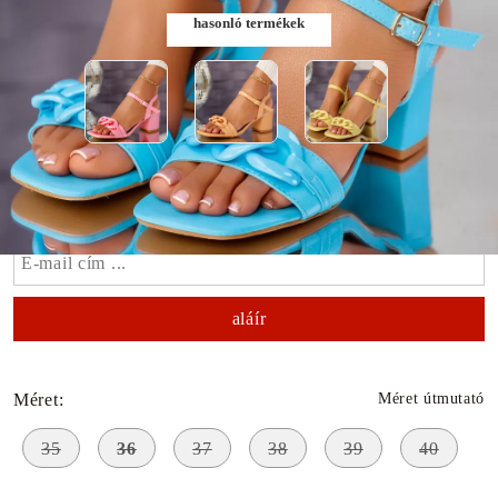
hasonló termékek
Szólj, ha elérhető lesz
Méret:
Méret útmutató
35
36
37
38
39
40