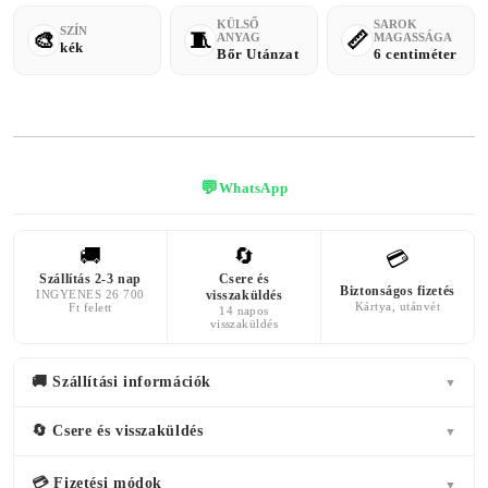
KÜLSŐ
SAROK
SZÍN
ANYAG
MAGASSÁGA
kék
Bőr Utánzat
6 centiméter
💬
WhatsApp
🚚
🔄
💳
Szállítás 2-3 nap
Csere és
Biztonságos fizetés
INGYENES 26 700
visszaküldés
Kártya, utánvét
Ft felett
14 napos
visszaküldés
🚚 Szállítási információk
▼
🔄 Csere és visszaküldés
▼
💳 Fizetési módok
▼