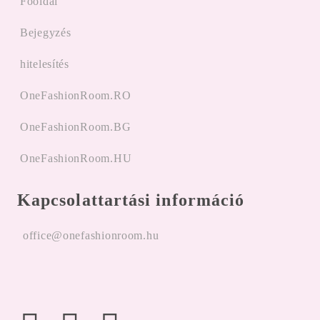
Főoldal
Bejegyzés
hitelesítés
OneFashionRoom.RO
OneFashionRoom.BG
OneFashionRoom.HU
Kapcsolattartási információ
office@onefashionroom.hu