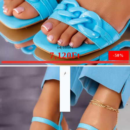
Fely Női Kék Magassarkú Szandál #10698
14,151Ft
7,120Ft
-50%
A méret nem érhető el