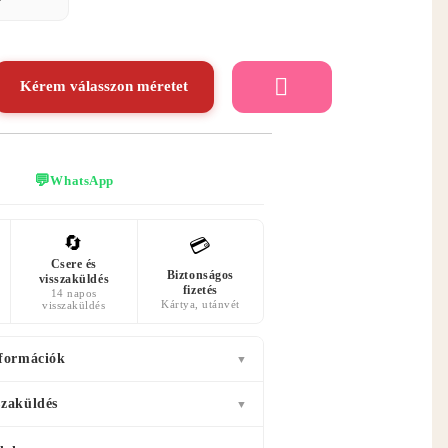
Kérem válasszon méretet
💬
WhatsApp
🔄
💳
Csere és
Biztonságos
visszaküldés
fizetés
14 napos
Kártya, utánvét
visszaküldés
nformációk
▼
szaküldés
▼