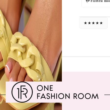
💳 Fizetési mó