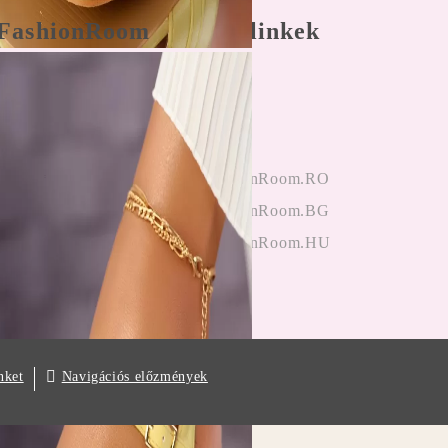
FashionRoom
Gyors linkek
nálási feltételek
Főoldal
 panaszkezelés
Bejegyzés
nyek az
hitelesítés
ektől
OneFashionRoom.RO
iók alkalmazása
OneFashionRoom.BG
OneFashionRoom.HU
Navigációs előzmények
nket