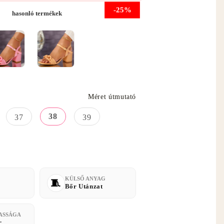
-25%
hasonló termékek
Méret útmutató
38
37
39
KÜLSŐ ANYAG
Bőr Utánzat
ASSÁGA
r