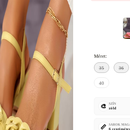
Méret:
35
36
40
SZÍN
zöld
SAROK MAG
6 centiméte