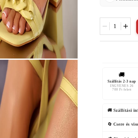
🚚
Szállítás 2-3 nap
INGYENES 26
700 Ft felett
🚚 Szállítási i
🔄 Csere és vis