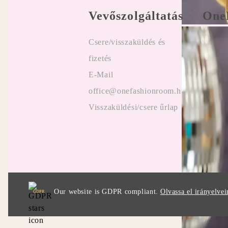
Vevőszolgáltatás
One
Csere/visszaküldés és
Felhasz
fizetés
Online
E-Mail
Vélemé
office@onefashionroom.hu
ügyfel
Visszaküldési/csere űrlap
Promóc
Our website is GDPR compliant.
Olvassa el irányelvei
GDPR