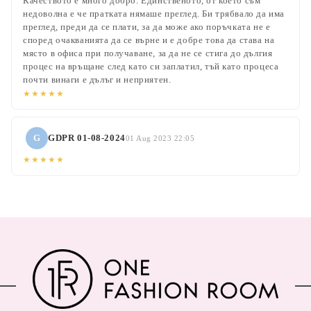
Качеството е много добро. Единственото, от което съм
недоволна е че пратката нямаше преглед. Би трябвало да има
преглед, преди да се плати, за да може ако поръчката не е
според очакванията да се върне и е добре това да става на
място в офиса при получаване, за да не се стига до дългия
процес на връщане след като си заплатил, тъй като процеса
почти винаги е дълъг и неприятен.
★★★★★
G
GDPR 01-08-2024
01 Aug 2023 22:05
★★★★★