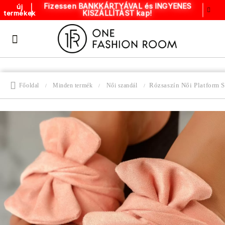
Fizessen BANKKÁRTYÁVAL és INGYENES
új
KISZÁLLÍTÁST kap!
termékek
Rózsaszín Női Platform 
Főoldal
Minden termék
Női szandál