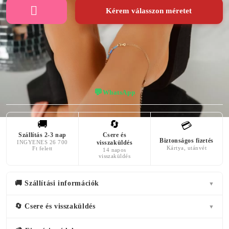
Kérem válasszon méretet
👠 Virtuális próba — nézd meg, hogy áll!
💬
WhatsApp
🚚
🔄
💳
Szállítás 2-3 nap
Csere és
Biztonságos fizetés
INGYENES 26 700
visszaküldés
Kártya, utánvét
Ft felett
14 napos
visszaküldés
🚚 Szállítási információk
▼
🔄 Csere és visszaküldés
▼