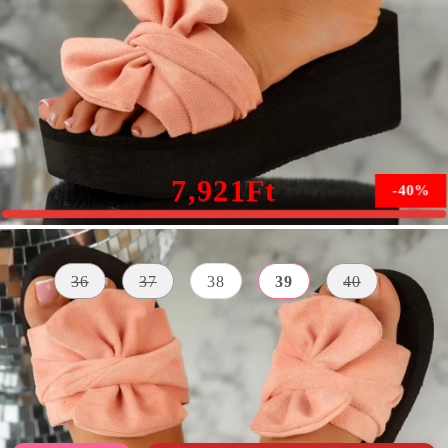
Rózsaszín Női Platform Szandál Ashley #10714
13,261Ft
7,921Ft
-40%
Méret:
Méret útmutató
36
37
38
39
40
AZ ELÜLSŐ
ÎNĂLȚIMEA
SZÍN
PLATFORM
PLATFORMEI
MAGASSÁGA
rózsaszín
6 centiméter
4 centiméter