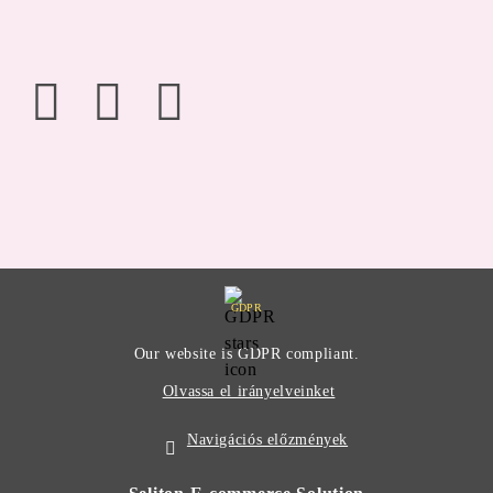
GDPR
Our website is GDPR compliant.
Olvassa el irányelveinket
Navigációs előzmények