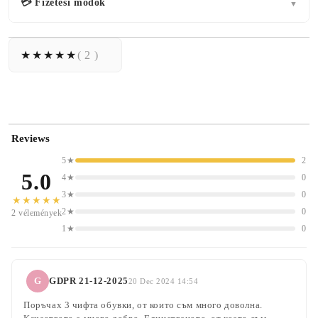
💳 Fizetési módok
▼
( 2 )
Reviews
5★
2
5.0
4★
0
3★
0
★★★★★
2★
0
2 vélemények
1★
0
G
GDPR 21-12-2025
20 Dec 2024 14:54
Поръчах 3 чифта обувки, от които съм много доволна.