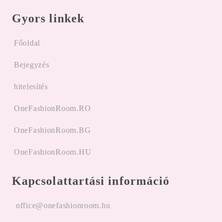
Gyors linkek
Főoldal
Bejegyzés
hitelesítés
OneFashionRoom.RO
OneFashionRoom.BG
OneFashionRoom.HU
Kapcsolattartási információ
office@onefashionroom.hu