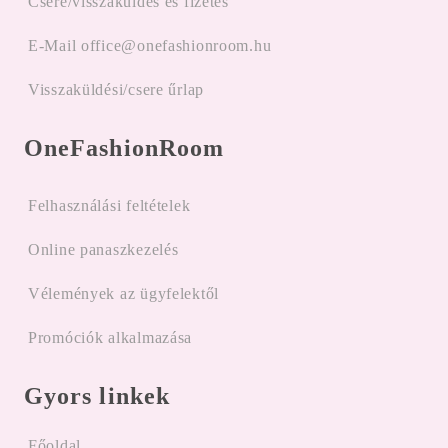
Csere/visszaküldés és fizetés
E-Mail office@onefashionroom.hu
Visszaküldési/csere űrlap
OneFashionRoom
Felhasználási feltételek
Online panaszkezelés
Vélemények az ügyfelektől
Promóciók alkalmazása
Gyors linkek
Főoldal