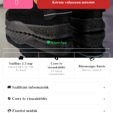
Kérem válasszon méretet
👠 Virtuális próba — nézd meg, hogy áll!
💬
WhatsApp
🚚
🔄
💳
Szállítás 2-3 nap
Csere és
Biztonságos fizetés
INGYENES 26 700
visszaküldés
Kártya, utánvét
Ft felett
14 napos
visszaküldés
🚚 Szállítási információk
▼
🔄 Csere és visszaküldés
▼
💳 Fizetési módok
▼