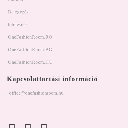
Bejegyzés
hitelesítés
OneFashionRoom.RO
OneFashionRoom.BG
OneFashionRoom.HU
Kapcsolattartási információ
office@onefashionroom.hu