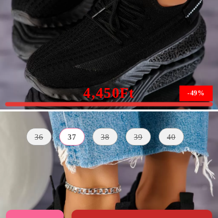
William2 Női Fekete Sportcipő #10724
8,811Ft
4,450Ft
-49%
Méret:
Méret útmutató
36
37
38
39
40
KÜLSŐ
A TALP
SZÍN
ANYAG
MAGASSÁGA
fekete
Textil Anyag
3 centiméter