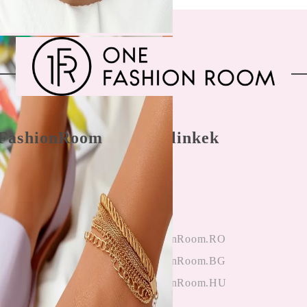
FashionRoom
Gyors linkek
nálási feltételek
Főoldal
 panaszkezelés
Bejegyzés
nyek az
hitelesítés
ektől
OneFashionRoom.RO
iók alkalmazása
OneFashionRoom.BG
OneFashionRoom.HU