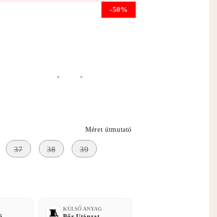
-50%
ető el
Méret útmutató
37
38
39
KÜLSŐ ANYAG
ű
Bőr Utánzat