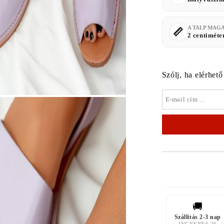
A TALP MAG
2 centiméte
Szólj, ha elérhető
🚚
Szállítás 2-3 nap
INGYENES 26