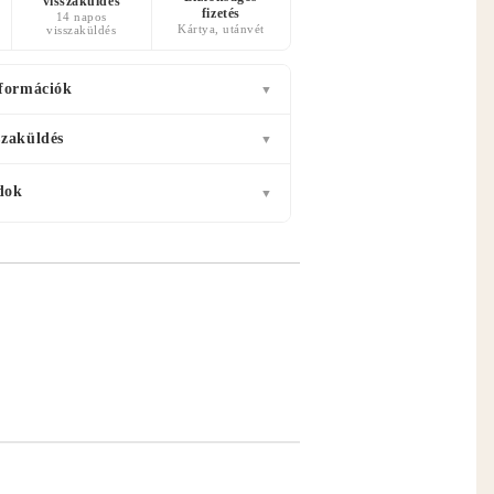
visszaküldés
fizetés
14 napos
Kártya, utánvét
visszaküldés
nformációk
▼
szaküldés
▼
dok
▼