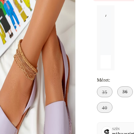
A méret nem érh
Méret:
36
35
40
SZÍN
mályvaszín