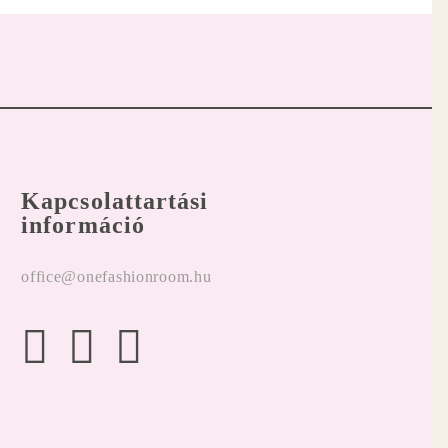
Kapcsolattartási
információ
office@onefashionroom.hu