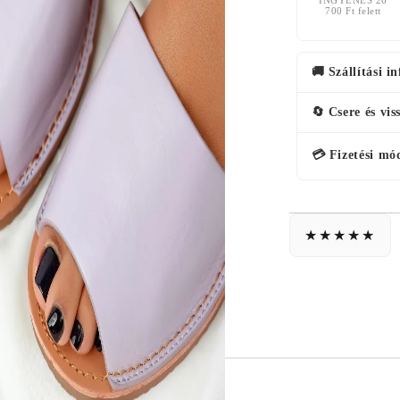
700 Ft felett
🚚 Szállítási i
🔄 Csere és vis
💳 Fizetési mó