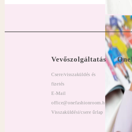
Vevőszolgáltatás
One
Csere/visszaküldés és
Felhasz
fizetés
Online
E-Mail
Vélemé
office@onefashionroom.hu
ügyfel
Visszaküldési/csere űrlap
Promóc