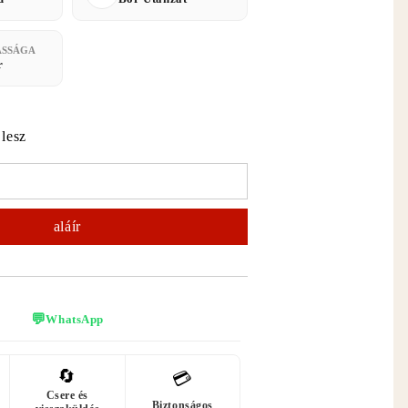
ASSÁGA
r
 lesz
💬
WhatsApp
🔄
💳
Csere és
Biztonságos