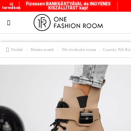
Fizessen BANKKÁRTYÁVAL és INGYENES
új
KISZÁLLÍTÁST kap!
termékek
Cassidy Női Ró
Főoldal
Minden termék
Női rövidszárú csizma