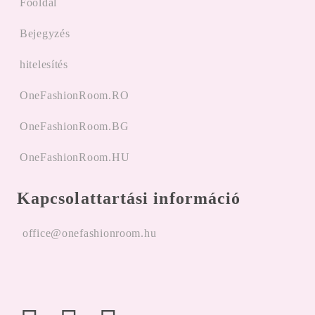
Főoldal
Bejegyzés
hitelesítés
OneFashionRoom.RO
OneFashionRoom.BG
OneFashionRoom.HU
Kapcsolattartási információ
office@onefashionroom.hu