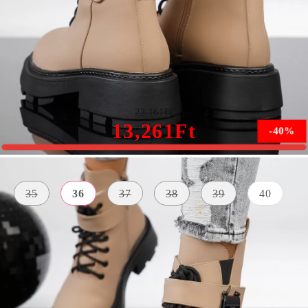
Cassidy Női Rózsaszín Csizma #13037
22,161Ft
13,261Ft
-40%
Méret:
Méret útmutató
35
36
37
38
39
40
KÜLSŐ
SZÍN
BELSŐ ANYAG
ANYAG
rózsaszín
párnázott
Bőr Utánzat
A TALP
MAGASSÁGA
4 centiméter