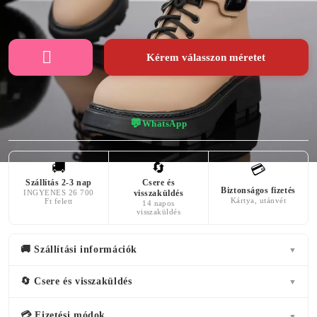
Kérem válasszon méretet
💬
WhatsApp
🚚
🔄
💳
Szállítás 2-3 nap
Csere és
Biztonságos fizetés
INGYENES 26 700
visszaküldés
Kártya, utánvét
Ft felett
14 napos
visszaküldés
🚚 Szállítási információk
▼
🔄 Csere és visszaküldés
▼
💳 Fizetési módok
▼