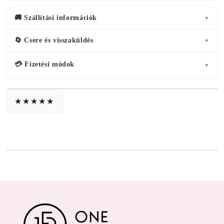
🚚 Szállítási információk
▼
🔄 Csere és visszaküldés
▼
💳 Fizetési módok
▼