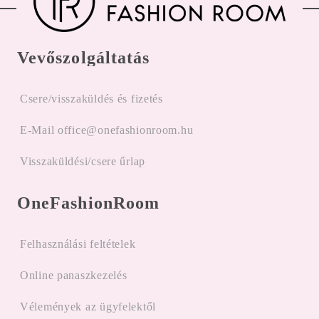
Vevőszolgáltatás
Csere/visszaküldés és fizetés
E-Mail office@onefashionroom.hu
Visszaküldési/csere űrlap
OneFashionRoom
Felhasználási feltételek
Online panaszkezelés
Vélemények az ügyfelektől