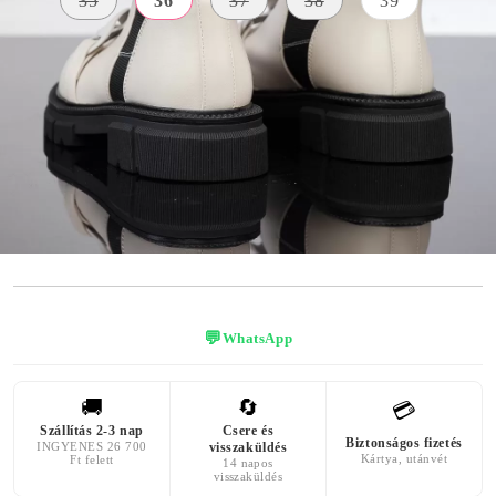
35
36
37
38
39
KÜLSŐ
ANYAG
SZÍN
BELSŐ ANYAG
Bőr Utánzat
bézs
párnázott
Textil Anyag
A TALP
MAGASSÁGA
3 centiméter
💬
WhatsApp
🚚
🔄
💳
Szállítás 2-3 nap
Csere és
Biztonságos fizetés
INGYENES 26 700
visszaküldés
Kártya, utánvét
Ft felett
14 napos
visszaküldés