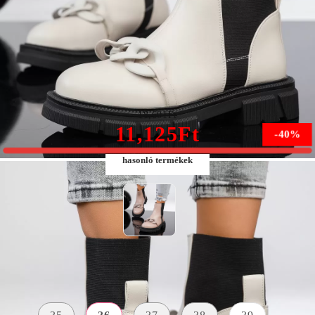
Julieta Női Bézs Csizma #13064
18,601Ft
11,125Ft
-40%
hasonló termékek
Méret:
Méret útmutató