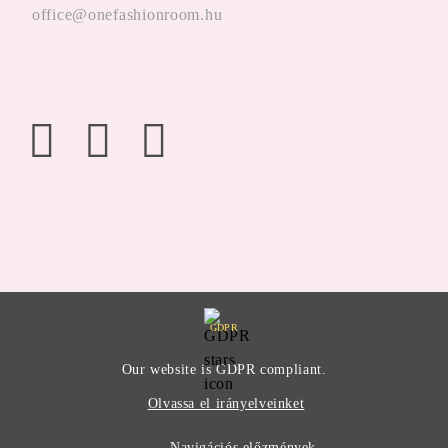
office@onefashionroom.hu
GDPR
Our website is GDPR compliant.
Olvassa el irányelveinket
Navigációs előzmények