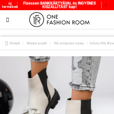
Fizessen BANKKÁRTYÁVAL és INGYENES
új
KISZÁLLÍTÁST kap!
termékek
Julieta Női Bé
Főoldal
Minden termék
Női rövidszárú csizma