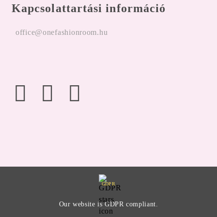
Kapcsolattartási információ
office@onefashionroom.hu
GDPR
Our website is GDPR compliant.