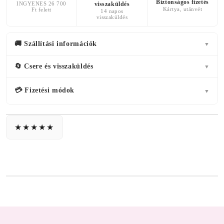
Biztonságos fizetés
INGYENES 26 700
visszaküldés
Kártya, utánvét
Ft felett
14 napos
visszaküldés
🚚 Szállítási információk
▼
🔄 Csere és visszaküldés
▼
💳 Fizetési módok
▼