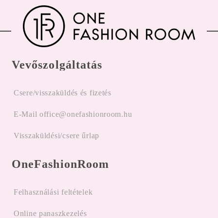
Vevőszolgáltatás
Csere/visszaküldés és fizetés
E-Mail office@onefashionroom.hu
Visszaküldési/csere űrlap
OneFashionRoom
Felhasználási feltételek
Online panaszkezelés