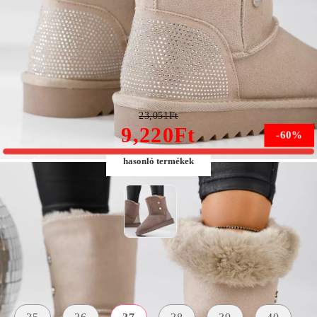
Ariana Női Bézs Rövid Természetes Bőr Csizma #13151
23,051Ft
9,220Ft
-60%
hasonló termékek
Méret:
Méret útmutató