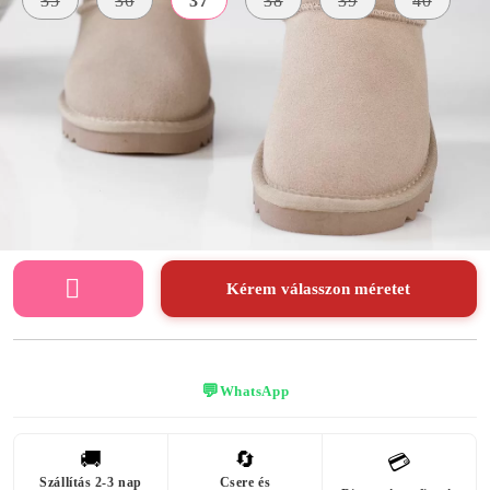
35
36
37
38
39
40
KÜLSŐ
ANYAG
SZÍN
BELSŐ ANYAG
Természetes
bézs
szőrme
Bőr
A TALP
MAGASSÁGA
3 centiméter
Kérem válasszon méretet
💬
WhatsApp
🚚
🔄
💳
Szállítás 2-3 nap
Csere és