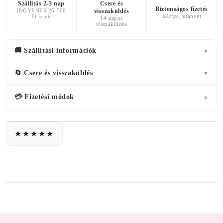
Szállítás 2-3 nap
Csere és
Biztonságos fizetés
INGYENES 26 700
visszaküldés
Kártya, utánvét
Ft felett
14 napos
visszaküldés
🚚 Szállítási információk
▼
🔄 Csere és visszaküldés
▼
💳 Fizetési módok
▼