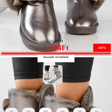
Molly Női Szürke Rövid Csizma #13161
13,261Ft
5,304Ft
-60%
hasonló termékek
Méret:
Méret útmutató