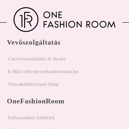
Vevőszolgáltatás
Csere/visszaküldés és fizetés
E-Mail office@onefashionroom.hu
Visszaküldési/csere űrlap
OneFashionRoom
Felhasználási feltételek