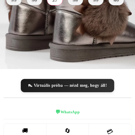
35
36
37
38
39
40
KÜLSŐ
ANYAG
SZÍN
BELSŐ ANYAG
Lakkozott
szürke
szőrme
Bőr
A TALP
MAGASSÁGA
3 centiméter
👠 Virtuális próba — nézd meg, hogy áll!
💬
WhatsApp
🚚
🔄
💳