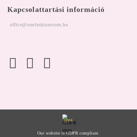
Kapcsolattartási információ
office@onefashionroom.hu
GDPR
Our website is GDPR compliant.