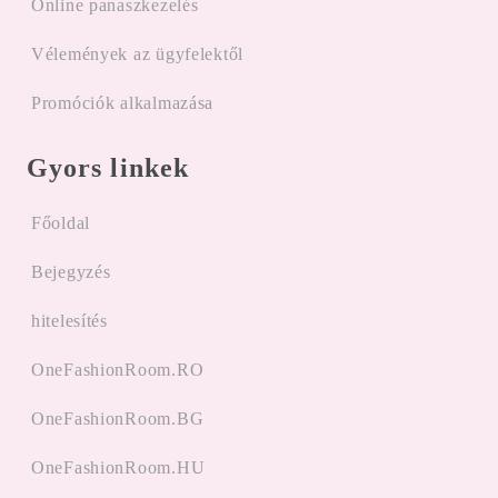
Online panaszkezelés
Vélemények az ügyfelektől
Promóciók alkalmazása
Gyors linkek
Főoldal
Bejegyzés
hitelesítés
OneFashionRoom.RO
OneFashionRoom.BG
OneFashionRoom.HU