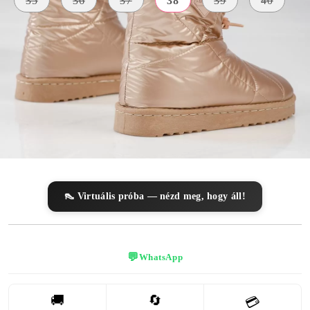
35
36
37
38
39
40
KÜLSŐ
ANYAG
SZÍN
BELSŐ ANYAG
Vízálló
rózsaszín
szőrme
Anyag
A TALP
MAGASSÁGA
3 centiméter
👠 Virtuális próba — nézd meg, hogy áll!
💬
WhatsApp
🚚
🔄
💳