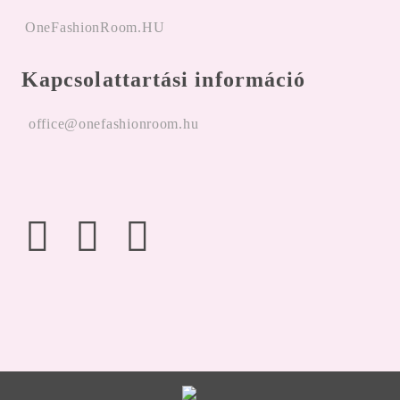
OneFashionRoom.HU
Kapcsolattartási információ
office@onefashionroom.hu