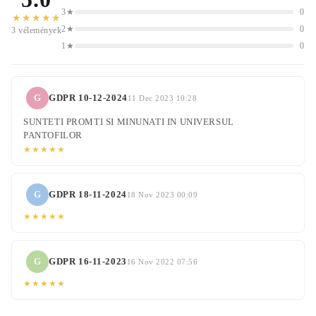
3★
0
★★★★★
2★
0
3 vélemények
1★
0
G
GDPR 10-12-2024
11 Dec 2023 10:28
SUNTETI PROMTI SI MINUNATI IN UNIVERSUL
PANTOFILOR
★★★★★
G
GDPR 18-11-2024
18 Nov 2023 00:09
★★★★★
G
GDPR 16-11-2023
16 Nov 2022 07:56
★★★★★