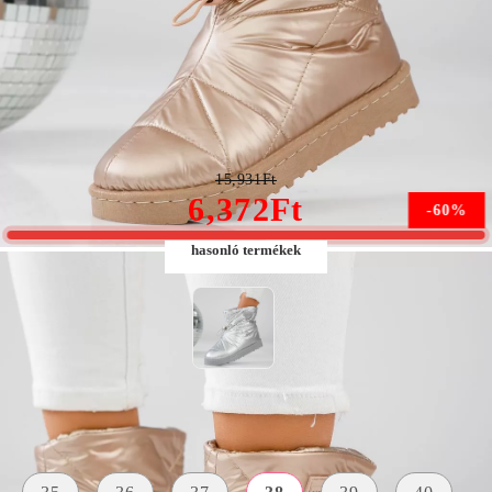
East Női Rózsaszín Rövid Csizma #13193
15,931Ft
6,372Ft
-60%
hasonló termékek
Méret:
Méret útmutató