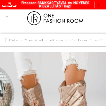
Fizessen BANKKÁRTYÁVAL és INGYENES
új
KISZÁLLÍTÁST kap!
termékek
East Női
Főoldal
Minden termék
női csizma
Rövid Csizma