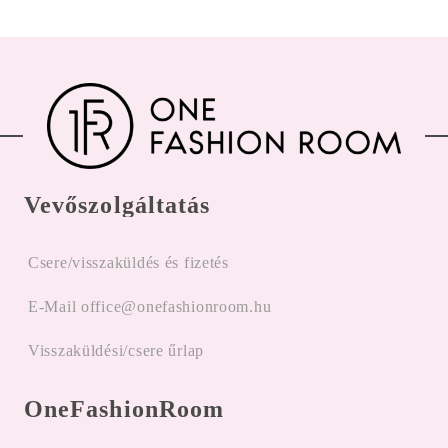
Vevőszolgáltatás
Csere/visszaküldés és fizetés
E-Mail office@onefashionroom.hu
Visszaküldési/csere űrlap
OneFashionRoom