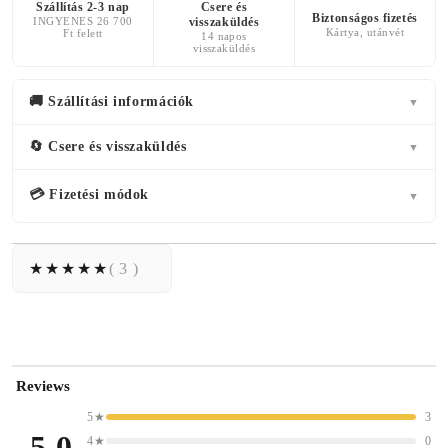
Szállítás 2-3 nap
Csere és
Biztonságos fizetés
INGYENES 26 700
visszaküldés
Kártya, utánvét
Ft felett
14 napos
visszaküldés
🚚 Szállítási információk
▼
🔄 Csere és visszaküldés
▼
💳 Fizetési módok
▼
( 3 )
Reviews
5★
3
5.0
4★
0