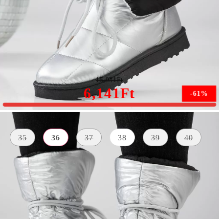
Ronda Női Ezüst Rövid Csizma #13196
15,931Ft
6,141Ft
-61%
Méret:
Méret útmutató
35
36
37
38
39
40
KÜLSŐ
SZÍN
ANYAG
BELSŐ ANYAG
világosszürk
Vízálló
szőrme
e
Anyag
A TALP