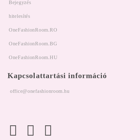
Bejegyzés
hitelesítés
OneFashionRoom.RO
OneFashionRoom.BG
OneFashionRoom.HU
Kapcsolattartási információ
office@onefashionroom.hu