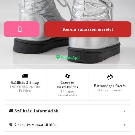
MAGASSÁGA
3 centiméter
Kérem válasszon méretet
💬
WhatsApp
🚚
🔄
💳
Szállítás 2-3 nap
Csere és
Biztonságos fizetés
INGYENES 26 700
visszaküldés
Kártya, utánvét
Ft felett
14 napos
visszaküldés
🚚 Szállítási információk
▼
🔄 Csere és visszaküldés
▼