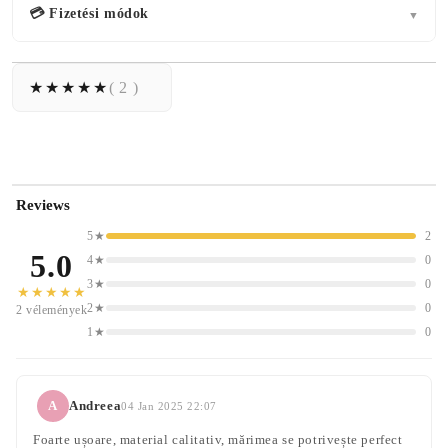
💳 Fizetési módok
▼
( 2 )
Reviews
5★
2
5.0
4★
0
3★
0
★★★★★
2★
0
2 vélemények
1★
0
A
Andreea
04 Jan 2025 22:07
Foarte ușoare, material calitativ, mărimea se potrivește perfect