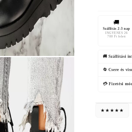
🚚
Szállítás 2-3 nap
INGYENES 26
700 Ft felett
🚚 Szállítási i
🔄 Csere és vis
💳 Fizetési mó