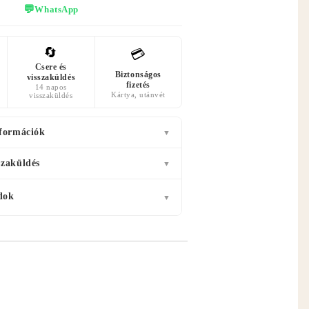
💬
WhatsApp
🔄
💳
Csere és
Biztonságos
visszaküldés
fizetés
14 napos
Kártya, utánvét
visszaküldés
nformációk
▼
szaküldés
▼
dok
▼