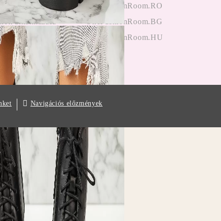
ektől
OneFashionRoom.RO
iók alkalmazása
OneFashionRoom.BG
OneFashionRoom.HU
Navigációs előzmények
nket