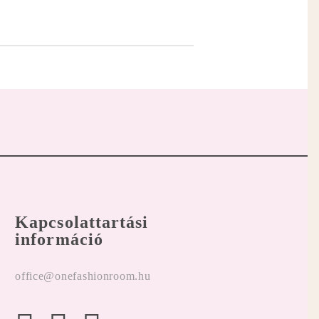
Kapcsolattartási
információ
office@onefashionroom.hu