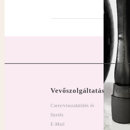
Vevőszolgáltatás
One
Csere/visszaküldés és
Felhasz
fizetés
Online
E-Mail
Vélemé