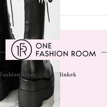
FashionRoom
Gyors linkek
nálási feltételek
Főoldal
 panaszkezelés
Bejegyzés
nyek az
hitelesítés