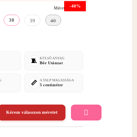
-40%
Méret útmutató
38
39
40
KÜLSŐ ANYAG
Bőr Utánzat
G
A TALP MAGASSÁGA
5 centiméter
Kérem válasszon méretet