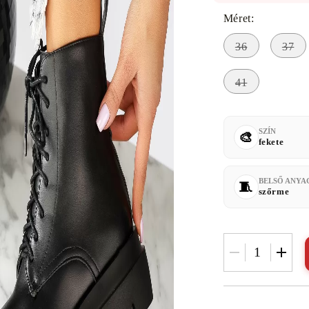
Méret:
36
37
41
SZÍN
fekete
BELSŐ ANYA
szőrme