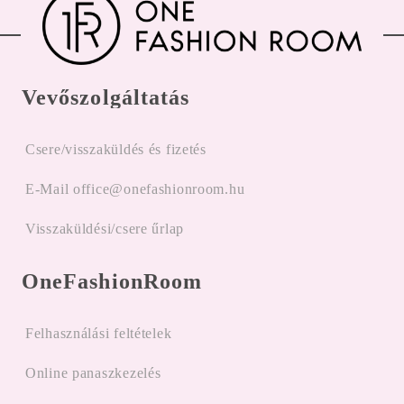
Vevőszolgáltatás
Csere/visszaküldés és fizetés
E-Mail office@onefashionroom.hu
Visszaküldési/csere űrlap
OneFashionRoom
Felhasználási feltételek
Online panaszkezelés