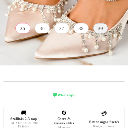
Méret:
Méret útmutató
35
36
37
38
39
SAROK
KÜLSŐ
MAGASSÁGA
SZÍN
ANYAG
10
bézs
Textil Anyag
centiméter
💬
WhatsApp
🚚
🔄
💳
Szállítás 2-3 nap
Csere és
Biztonságos fizetés
INGYENES 26 700
visszaküldés
Kártya, utánvét
Ft felett
14 napos