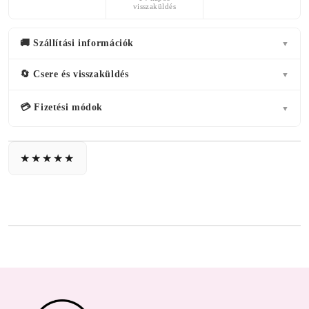
visszaküldés
🚚 Szállítási információk
▼
🔄 Csere és visszaküldés
▼
💳 Fizetési módok
▼