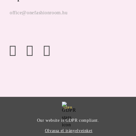
office@onefashionroom.hu
GDPR
Our website is GDPR compliant.
Olvassa el irányelveinket