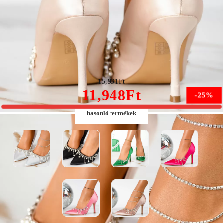
Lora Női Bézs Magas Sarkú #13286
15,931Ft
11,948Ft
-25%
hasonló termékek