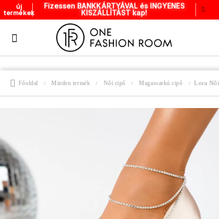
Fizessen BANKKÁRTYÁVAL és INGYENES
új
KISZÁLLÍTÁST kap!
termékek
Lora Nő
Főoldal
Minden termék
Női cipő
Magassarkú cipő