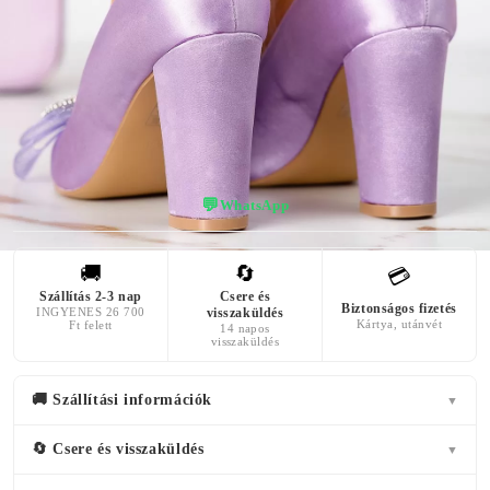
KÜLSŐ
SAROK
SZÍN
ANYAG
MAGASSÁGA
mályvaszínű
Textil Anyag
9 centiméter
💬
WhatsApp
🚚
🔄
💳
Szállítás 2-3 nap
Csere és
Biztonságos fizetés
INGYENES 26 700
visszaküldés
Kártya, utánvét
Ft felett
14 napos
visszaküldés
🚚 Szállítási információk
▼
🔄 Csere és visszaküldés
▼