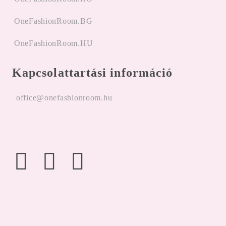
OneFashionRoom.BG
OneFashionRoom.HU
Kapcsolattartási információ
office@onefashionroom.hu