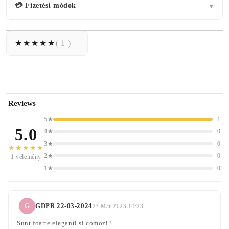
💳 Fizetési módok
▼
( 1 )
Reviews
5★
1
5.0
4★
0
3★
0
★★★★★
2★
0
1 vélemény
1★
0
G
GDPR 22-03-2024
23 Mar 2023 14:23
Sunt foarte eleganti si comozi !