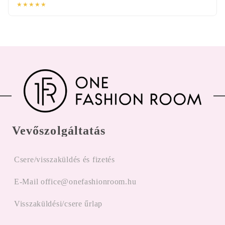
★★★★★
Vevőszolgáltatás
Csere/visszaküldés és fizetés
E-Mail office@onefashionroom.hu
Visszaküldési/csere űrlap