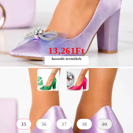
Rosalia Női Lila Magas Sarkú #13300
13,261Ft
hasonló termékek
Méret:
Méret útmutató
35
36
37
38
39