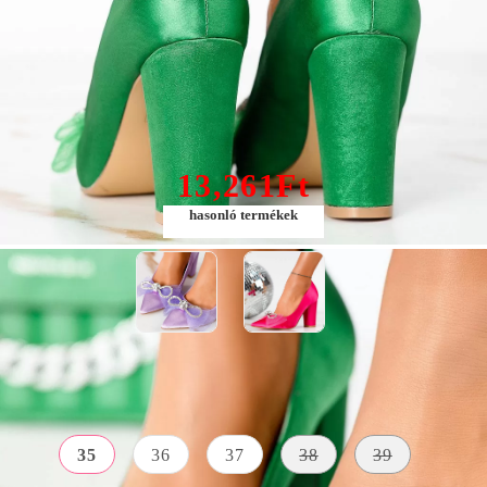
Rosalia Női Zöld Magas Sarkú #13302
13,261Ft
hasonló termékek
Méret:
Méret útmutató
35
36
37
38
39