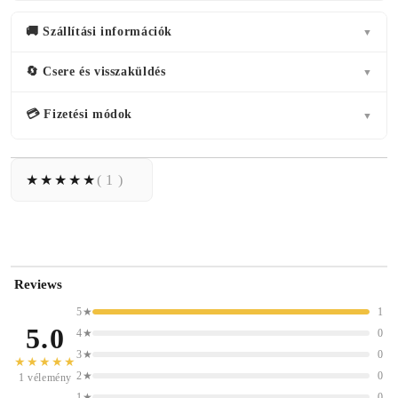
🚚 Szállítási információk
▼
🔄 Csere és visszaküldés
▼
💳 Fizetési módok
▼
( 1 )
Reviews
5★
1
5.0
4★
0
3★
0
★★★★★
2★
0
1 vélemény
1★
0