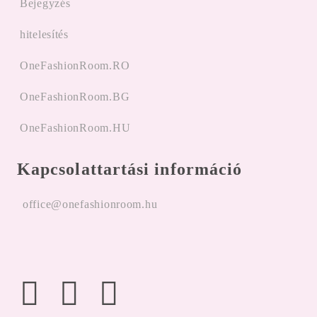
Bejegyzés
hitelesítés
OneFashionRoom.RO
OneFashionRoom.BG
OneFashionRoom.HU
Kapcsolattartási információ
office@onefashionroom.hu