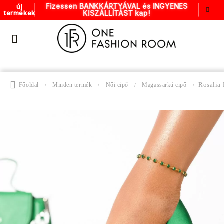
Fizessen BANKKÁRTYÁVAL és INGYENES
új
KISZÁLLÍTÁST kap!
termékek
Rosalia
Főoldal
Minden termék
Női cipő
Magassarkú cipő