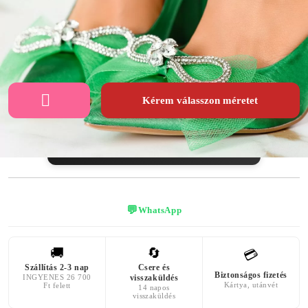
KÜLSŐ
SAROK
SZÍN
ANYAG
MAGASSÁGA
zöld
Textil Anyag
9 centiméter
Kérem válasszon méretet
👠 Virtuális próba — nézd meg, hogy áll!
💬
WhatsApp
🚚
🔄
💳
Szállítás 2-3 nap
Csere és
Biztonságos fizetés
INGYENES 26 700
visszaküldés
Kártya, utánvét
Ft felett
14 napos
visszaküldés