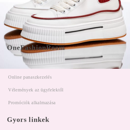
Csere/visszaküldés és fizetés
E-Mail office@onefashionroom.hu
Visszaküldési/csere űrlap
OneFashionRoom
Felhasználási feltételek
Online panaszkezelés
Vélemények az ügyfelektől
Promóciók alkalmazása
Gyors linkek