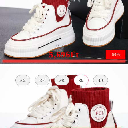
Josie Női Fehér/Piros Sportcipő #13418
11,481Ft
5,696Ft
-50%
Méret:
Méret útmutató
36
37
38
39
40
KÜLSŐ
A TALP
ANYAG
SZÍN
MAGASSÁGA
Bőr Utánzat
fehér
4 centiméter
Textil Anyag