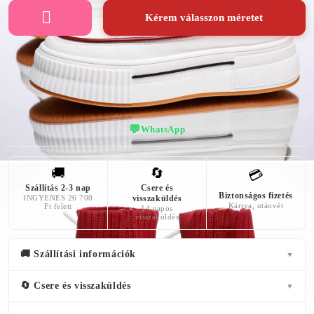
Kérem válasszon méretet
👠 Virtuális próba — nézd meg, hogy áll!
💬
WhatsApp
🚚
🔄
💳
Szállítás 2-3 nap
Csere és
Biztonságos fizetés
INGYENES 26 700
visszaküldés
Kártya, utánvét
Ft felett
14 napos
visszaküldés
🚚 Szállítási információk
▼
🔄 Csere és visszaküldés
▼