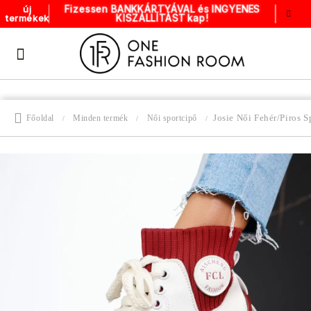
Fizessen BANKKÁRTYÁVAL és INGYENES
új
KISZÁLLÍTÁST kap!
termékek
Josie Női Fehér/Piros 
Főoldal
Minden termék
Női sportcipő