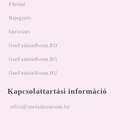
Főoldal
Bejegyzés
hitelesítés
OneFashionRoom.RO
OneFashionRoom.BG
OneFashionRoom.HU
Kapcsolattartási információ
office@onefashionroom.hu