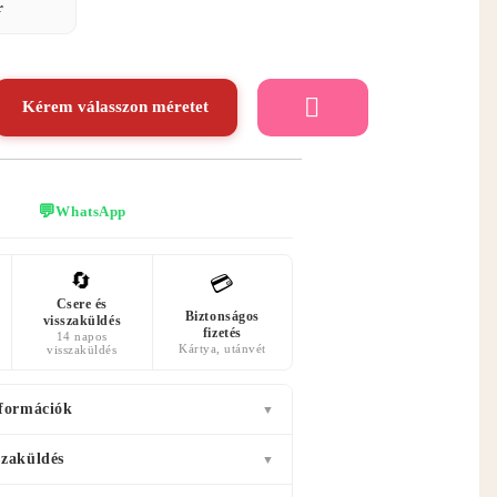
r
Kérem válasszon méretet
💬
WhatsApp
🔄
💳
Csere és
Biztonságos
visszaküldés
fizetés
14 napos
Kártya, utánvét
visszaküldés
nformációk
▼
szaküldés
▼