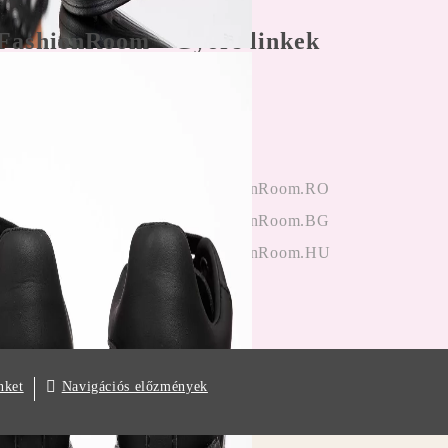
FashionRoom
Gyors linkek
nálási feltételek
Főoldal
 panaszkezelés
Bejegyzés
nyek az
hitelesítés
ektől
OneFashionRoom.RO
iók alkalmazása
OneFashionRoom.BG
OneFashionRoom.HU
Navigációs előzmények
nket