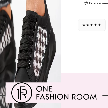
💳 Fizetési mó