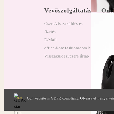
Vevőszolgáltatás
One
Csere/visszaküldés és
Felhasz
fizetés
Online
E-Mail
Vélemé
office@onefashionroom.hu
ügyfel
Visszaküldési/csere űrlap
Promóc
Our website is GDPR compliant.
Olvassa el irányelvei
GDPR