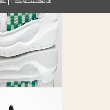
Navigációs előzmények
nket