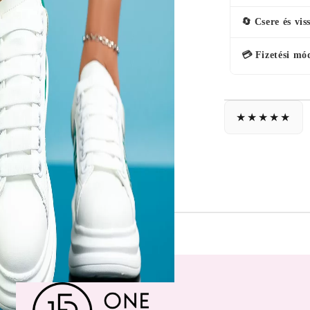
🔄 Csere és vis
💳 Fizetési mó