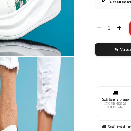
4 centiméte
👠 Virtu
🚚
Szállítás 2-3 nap
INGYENES 26
700 Ft felett
🚚 Szállítási i