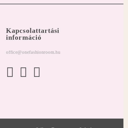
Kapcsolattartási
információ
office@onefashionroom.hu