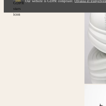
Our website is GDPR compliant.
Olvassa el irányelvei
GDPR