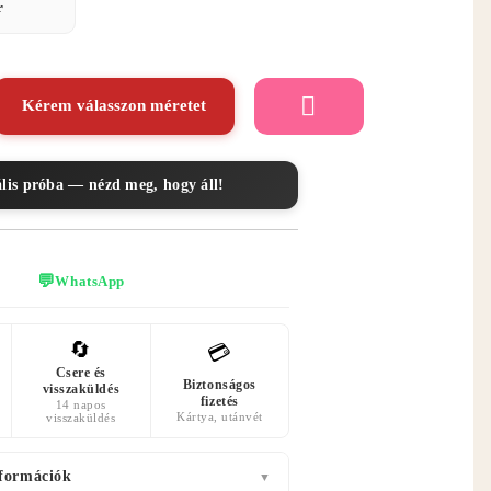
r
Kérem válasszon méretet
ális próba — nézd meg, hogy áll!
💬
WhatsApp
🔄
💳
Csere és
Biztonságos
visszaküldés
fizetés
14 napos
Kártya, utánvét
visszaküldés
nformációk
▼