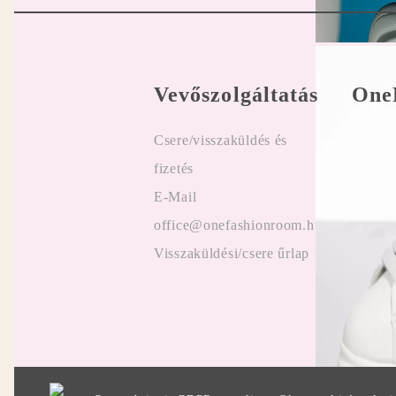
Vevőszolgáltatás
One
Csere/visszaküldés és
Felhasz
fizetés
Online
E-Mail
Vélemé
office@onefashionroom.hu
ügyfel
Visszaküldési/csere űrlap
Promóc