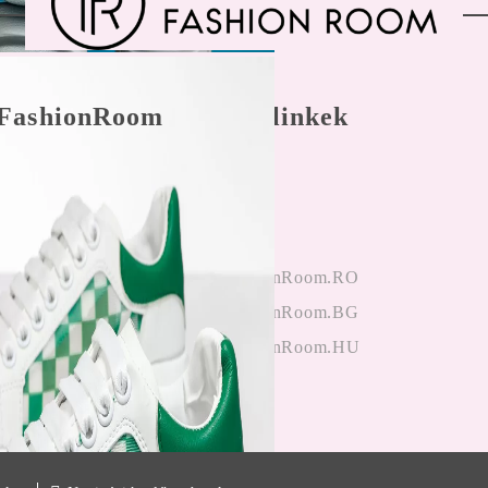
FashionRoom
Gyors linkek
nálási feltételek
Főoldal
 panaszkezelés
Bejegyzés
nyek az
hitelesítés
ektől
OneFashionRoom.RO
iók alkalmazása
OneFashionRoom.BG
OneFashionRoom.HU