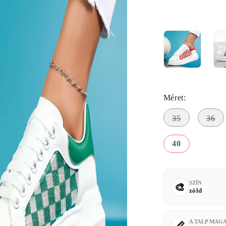
Méret:
35
36
40
SZÍN
zöld
A TALP MAG