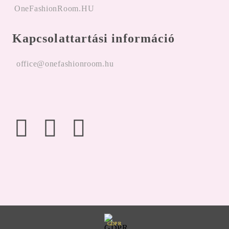
OneFashionRoom.HU
Kapcsolattartási információ
office@onefashionroom.hu
GDPR