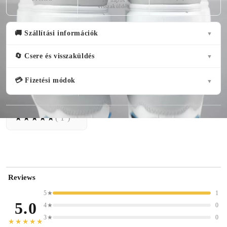
14 napos
visszaküldés
🚚 Szállítási információk
▼
🔄 Csere és visszaküldés
▼
💳 Fizetési módok
▼
( 1 )
Reviews
5★
1
5.0
4★
0
3★
0
★★★★★