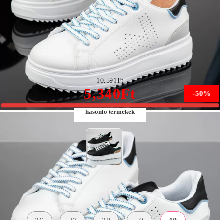
Fiona Női Fehér/Fekete Sportcipő #13595
10,591Ft
5,340Ft
-50%
hasonló termékek
Méret:
Méret útmutató