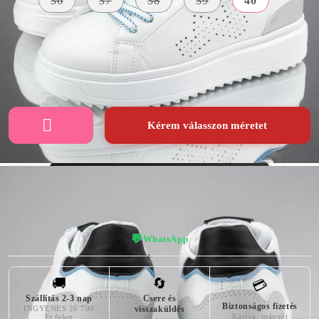
36
37
38
39
40
KÜLSŐ
A TALP
SZÍN
ANYAG
MAGASSÁGA
fehér
Bőr Utánzat
4 centiméter
Kérem válasszon méretet
👠 Virtuális próba — nézd meg, hogy áll!
💬
WhatsApp
🚚
🔄
💳
Szállítás 2-3 nap
Csere és
Biztonságos fizetés
INGYENES 26 700
visszaküldés
Kártya, utánvét
Ft felett