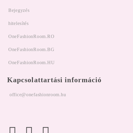
Bejegyzés
hitelesítés
OneFashionRoom.RO
OneFashionRoom.BG
OneFashionRoom.HU
Kapcsolattartási információ
office@onefashionroom.hu