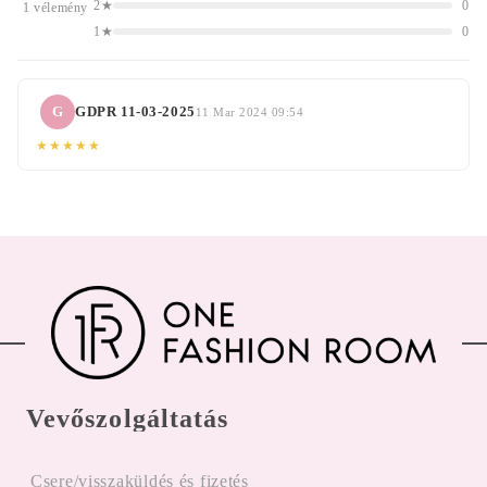
2★
0
1 vélemény
1★
0
G
GDPR 11-03-2025
11 Mar 2024 09:54
★★★★★
Vevőszolgáltatás
Csere/visszaküldés és fizetés