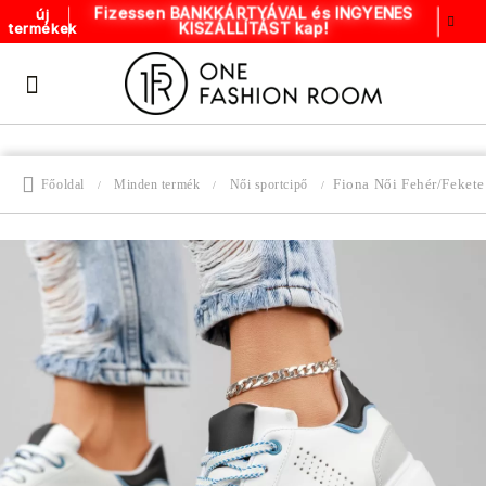
Fizessen BANKKÁRTYÁVAL és INGYENES
új
KISZÁLLÍTÁST kap!
termékek
Fiona Női Fehér/Feket
Főoldal
Minden termék
Női sportcipő