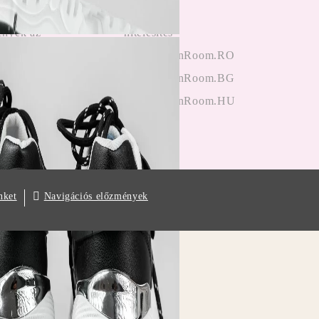
 panaszkezelés
Bejegyzés
nyek az
hitelesítés
ektől
OneFashionRoom.RO
iók alkalmazása
OneFashionRoom.BG
OneFashionRoom.HU
Navigációs előzmények
nket