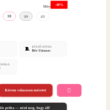
-40%
Méret útmutató
38
39
40
KÜLSŐ ANYAG
Bőr Utánzat
ASSÁGA
r
Kérem válasszon méretet
ális próba — nézd meg, hogy áll!