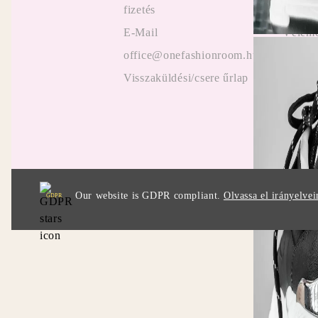
fizetés
Online
E-Mail
Vélemé
office@onefashionroom.hu
ügyfel
Visszaküldési/csere űrlap
Promóc
Our website is GDPR compliant.
Olvassa el irányelvei
GDPR