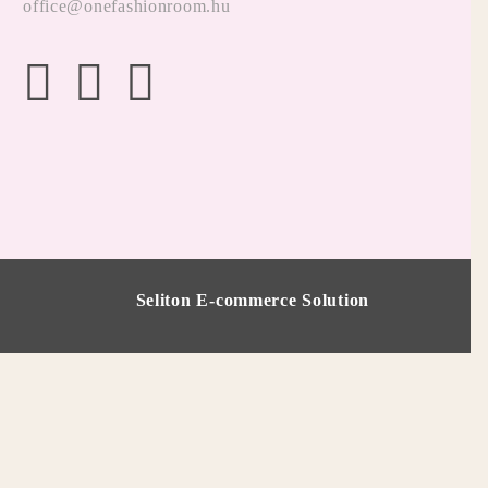
office@onefashionroom.hu
Seliton E-commerce Solution