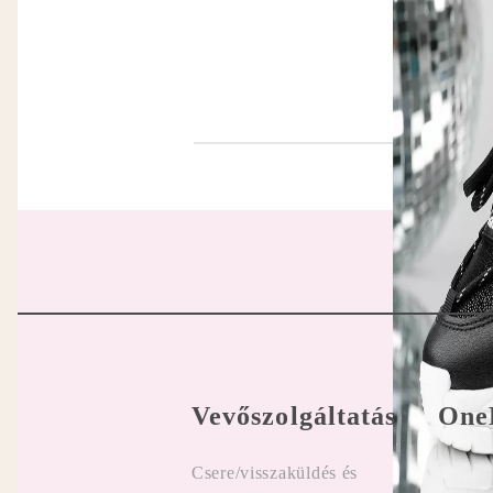
Vevőszolgáltatás
One
Csere/visszaküldés és
Felhasz