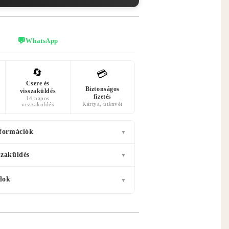
💬
WhatsApp
🔄
💳
Csere és
Biztonságos
visszaküldés
fizetés
14 napos
Kártya, utánvét
visszaküldés
nformációk
▼
szaküldés
▼
dok
▼