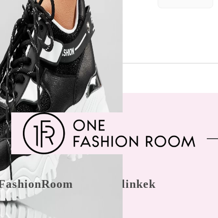
FashionRoom
Gyors linkek
nálási feltételek
Főoldal