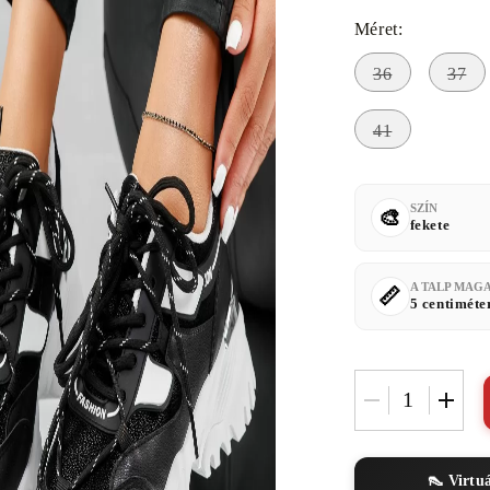
Méret:
36
37
41
SZÍN
fekete
A TALP MAG
5 centiméte
👠 Virtu