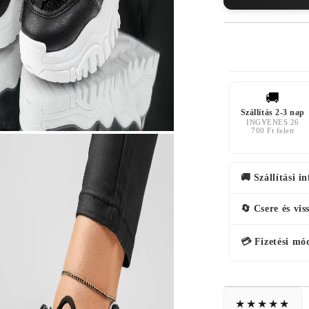
🚚
Szállítás 2-3 nap
INGYENES 26
700 Ft felett
🚚 Szállítási i
🔄 Csere és vis
💳 Fizetési mó