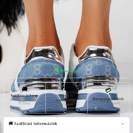
KÜLSŐ
A TALP
SZÍN
ANYAG
MAGASSÁGA
kék
Textil Anyag
4 centiméter
👠 Virtuális próba — nézd meg, hogy áll!
💬
WhatsApp
🚚
🔄
💳
Szállítás 2-3 nap
Csere és
Biztonságos fizetés
INGYENES 26 700
visszaküldés
Kártya, utánvét
Ft felett
14 napos
visszaküldés
🚚 Szállítási információk
▼