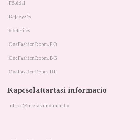
Főoldal
Bejegyzés
hitelesítés
OneFashionRoom.RO
OneFashionRoom.BG
OneFashionRoom.HU
Kapcsolattartási információ
office@onefashionroom.hu