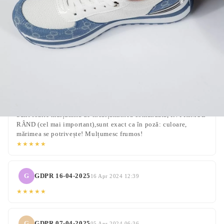
П
Петя Антонова
19 Aug 2025 07:47
★★★★★
G
GDPR 27-10-2025
25 Oct 2024 20:55
★★★★★
G
GDPR 29-09-2025
27 Sep 2024 06:55
Sunt foarte mulțumită de încălțămintea comandată, IN PRIMUL
RÂND (cel mai important),sunt exact ca în poză: culoare,
mărimea se potrivește! Mulțumesc frumos!
★★★★★
G
GDPR 16-04-2025
16 Apr 2024 12:39
★★★★★
G
GDPR 07-04-2025
05 Apr 2024 06:36