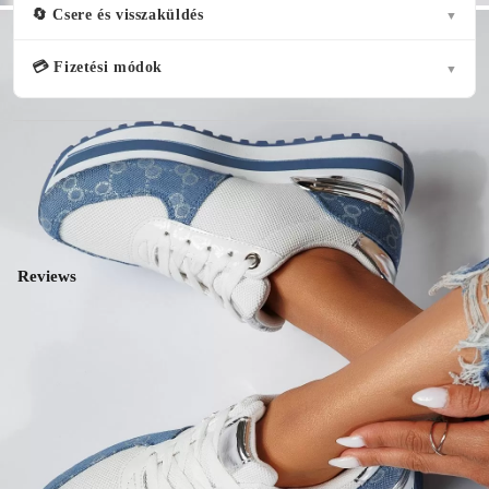
🔄 Csere és visszaküldés
▼
💳 Fizetési módok
▼
( 15 )
Reviews
5★
15
5.0
4★
0
3★
0
★★★★★
2★
0
15 vélemények
1★
0