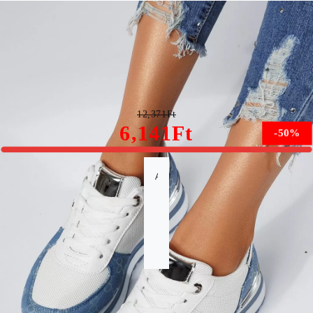
Life Női Kék Sportcipő #14783
12,371Ft
6,141Ft
-50%
A méret nem érhető el