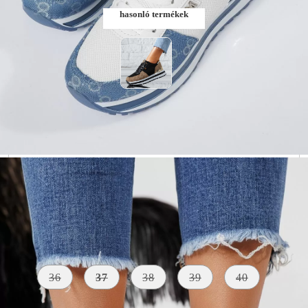
hasonló termékek
Szólj, ha elérhető lesz
Méret:
Méret útmutató
36
37
38
39
40