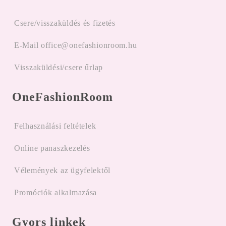
Csere/visszaküldés és fizetés
E-Mail office@onefashionroom.hu
Visszaküldési/csere űrlap
OneFashionRoom
Felhasználási feltételek
Online panaszkezelés
Vélemények az ügyfelektől
Promóciók alkalmazása
Gyors linkek