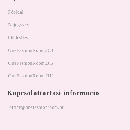
Főoldal
Bejegyzés
hitelesítés
OneFashionRoom.RO
OneFashionRoom.BG
OneFashionRoom.HU
Kapcsolattartási információ
office@onefashionroom.hu