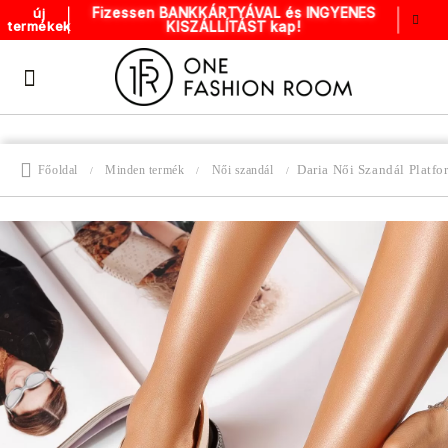
Fizessen BANKKÁRTYÁVAL és INGYENES
új
KISZÁLLÍTÁST kap!
termékek
Daria Női Szandál Platf
Főoldal
Minden termék
Női szandál