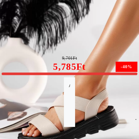
Daria Női Szandál Platformmal Bézs Ökológiai Bőrből
#19673
9,701Ft
5,785Ft
-40%
A méret nem érhető el