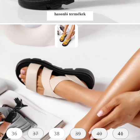
hasonló termékek
Szólj, ha elérhető lesz
Méret:
Méret útmutató
36
37
38
39
40
41