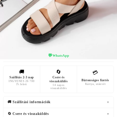
KÜLSŐ
A TALP
ANYAG
SZÍN
MAGASSÁGA
Bőr Utánzat
bézs
4 centiméter
Textil Anyag
💬
WhatsApp
🚚
🔄
💳
Szállítás 2-3 nap
Csere és
Biztonságos fizetés
INGYENES 26 700
visszaküldés
Kártya, utánvét
Ft felett
14 napos
visszaküldés
🚚 Szállítási információk
▼
🔄 Csere és visszaküldés
▼