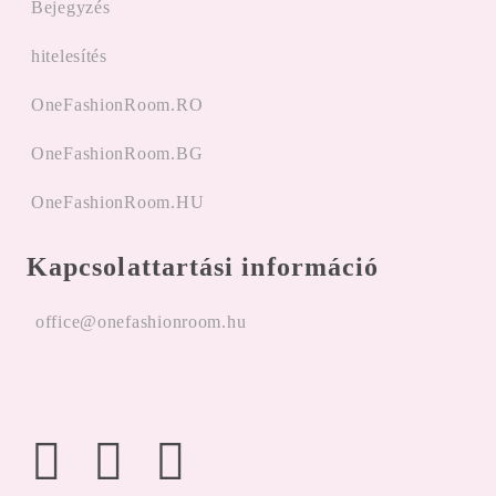
Bejegyzés
hitelesítés
OneFashionRoom.RO
OneFashionRoom.BG
OneFashionRoom.HU
Kapcsolattartási információ
office@onefashionroom.hu