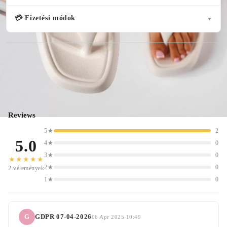
💳 Fizetési módok
▼
( 2 )
Reviews
5★
2
5.0
4★
0
3★
0
★★★★★
2★
0
2 vélemények
1★
0
G
GDPR 07-04-2026
06 Apr 2025 10:49