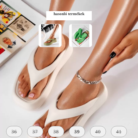
hasonló termékek
Szólj, ha elérhető lesz
Méret:
Méret útmutató
36
37
38
39
40
41