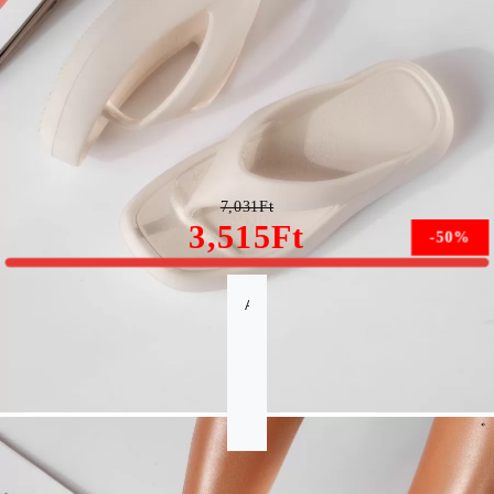
Nicola Női Papucs Platformmal Fehér Szintetikus
Anyagból #19881
7,031Ft
3,515Ft
-50%
A méret nem érhető el