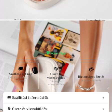
KÜLSŐ
A TALP
ANYAG
SZÍN
MAGASSÁGA
Szintetikus
fehér
6 centiméter
Anyag
💬
WhatsApp
🚚
🔄
💳
Szállítás 2-3 nap
Csere és
Biztonságos fizetés
INGYENES 26 700
visszaküldés
Kártya, utánvét
Ft felett
14 napos
visszaküldés
🚚 Szállítási információk
▼
🔄 Csere és visszaküldés
▼