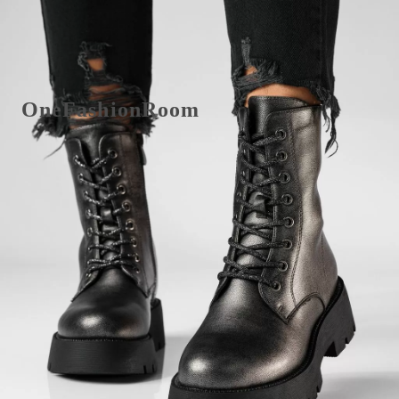
E-Mail office@onefashionroom.hu
Visszaküldési/csere űrlap
OneFashionRoom
Felhasználási feltételek
Online panaszkezelés
Vélemények az ügyfelektől
Promóciók alkalmazása
Gyors linkek
Főoldal