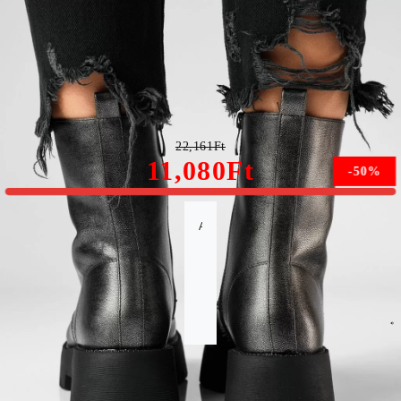
Cate Női Csizma Szürke Ökológiai Bőrből #20181
22,161Ft
11,080Ft
-50%
A méret nem érhető el