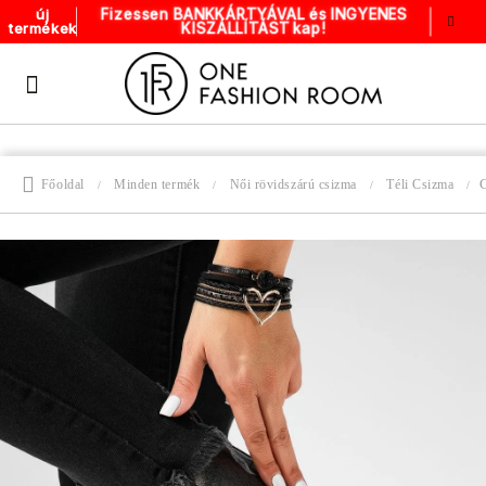
Fizessen BANKKÁRTYÁVAL és INGYENES
új
KISZÁLLÍTÁST kap!
termékek
Főoldal
Minden termék
Női rövidszárú csizma
Téli Csizma