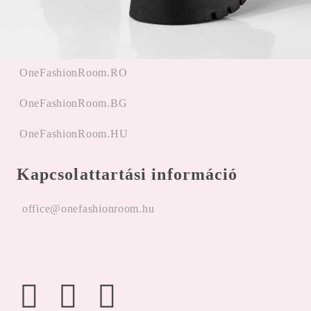
Bejegyzés
hitelesítés
OneFashionRoom.RO
OneFashionRoom.BG
OneFashionRoom.HU
Kapcsolattartási információ
office@onefashionroom.hu