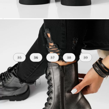
Szólj, ha elérhető lesz
Méret:
Méret útmutató
35
36
37
38
39
KÜLSŐ
SZÍN
BELSŐ ANYAG
ANYAG
szürke
párnázott
Bőr Utánzat
A TALP
MAGASSÁGA
5 centiméter