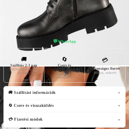
👠 Virtuális próba — nézd meg, hogy áll!
💬
WhatsApp
🚚
🔄
💳
Szállítás 2-3 nap
Csere és
Biztonságos fizetés
INGYENES 26 700
visszaküldés
Kártya, utánvét
Ft felett
14 napos
visszaküldés
🚚 Szállítási információk
▼
🔄 Csere és visszaküldés
▼
💳 Fizetési módok
▼