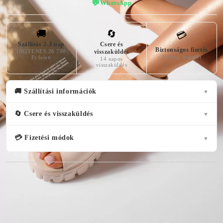
💬
WhatsApp
🚚
🔄
💳
Szállítás 2-3 nap
Csere és
Biztonságos fizetés
INGYENES 26 700
visszaküldés
Kártya, utánvét
Ft felett
14 napos
visszaküldés
🚚 Szállítási információk
▼
🔄 Csere és visszaküldés
▼
💳 Fizetési módok
▼