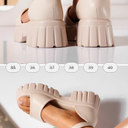
Szólj, ha elérhető lesz
Méret:
Méret útmutató
35
36
37
38
39
40
KÜLSŐ
A TALP
SZÍN
ANYAG
MAGASSÁGA
bézs
Bőr Utánzat
5 centiméter