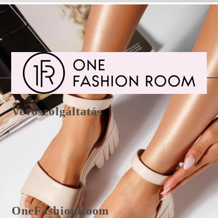
Vevőszolgáltatás
Csere/visszaküldés és fizetés
E-Mail office@onefashionroom.hu
Visszaküldési/csere űrlap
OneFashionRoom