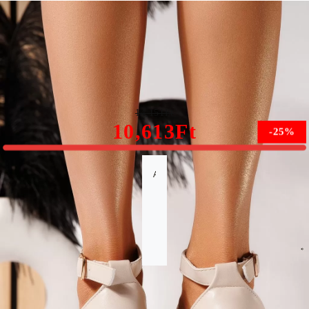
Női bézs platformszandál eco-bőrből Amira #21450
14,151Ft
10,613Ft
-25%
A méret nem érhető el