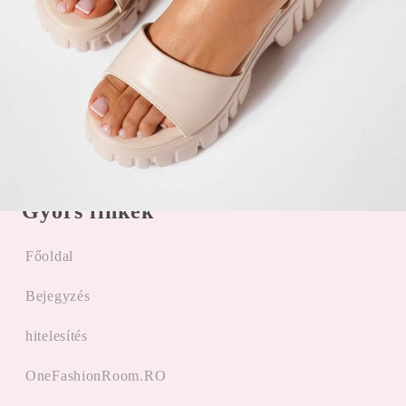
Felhasználási feltételek
Online panaszkezelés
Vélemények az ügyfelektől
Promóciók alkalmazása
Gyors linkek
Főoldal
Bejegyzés
hitelesítés
OneFashionRoom.RO