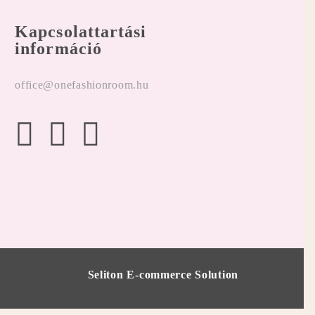
Kapcsolattartási
információ
office@onefashionroom.hu
Seliton E-commerce Solution