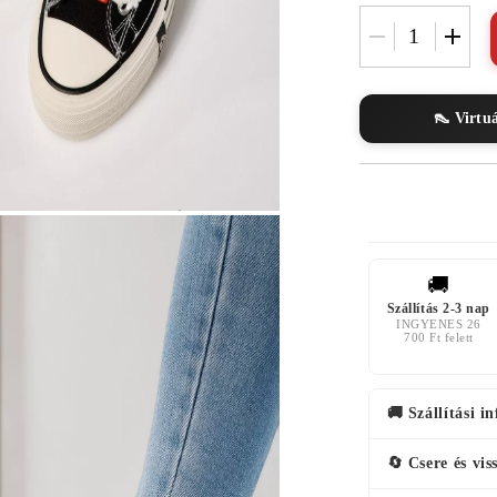
👠 Virtu
🚚
Szállítás 2-3 nap
INGYENES 26
700 Ft felett
🚚 Szállítási i
🔄 Csere és vis