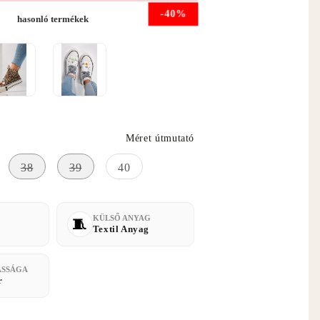
-40%
hasonló termékek
Méret útmutató
38
39
40
KÜLSŐ ANYAG
Textil Anyag
ASSÁGA
r