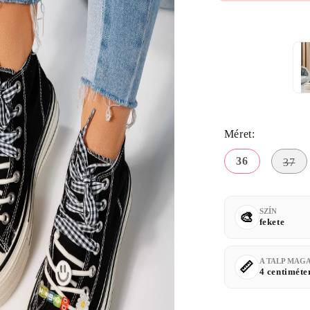
Méret:
36
37
SZÍN
fekete
A TALP MAG
4 centiméte