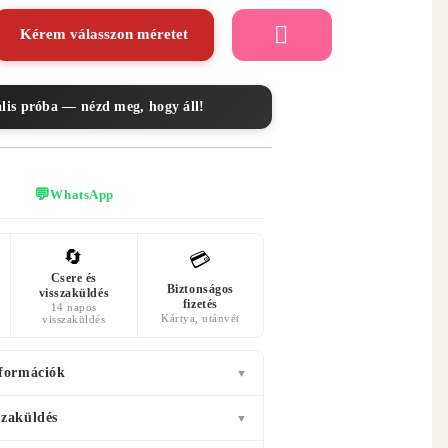
Kérem válasszon méretet
ális próba — nézd meg, hogy áll!
💬
WhatsApp
🔄
💳
Csere és
Biztonságos
visszaküldés
fizetés
14 napos
Kártya, utánvét
visszaküldés
nformációk
▼
szaküldés
▼