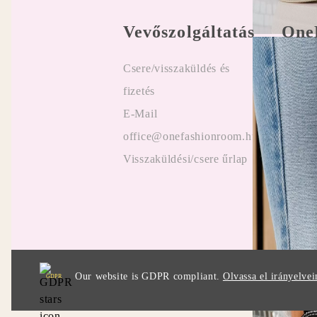
Vevőszolgáltatás
One
Csere/visszaküldés és
Felhasz
fizetés
Online
E-Mail
Vélemé
office@onefashionroom.hu
ügyfel
Visszaküldési/csere űrlap
Promóc
Our website is GDPR compliant.
Olvassa el irányelvei
GDPR