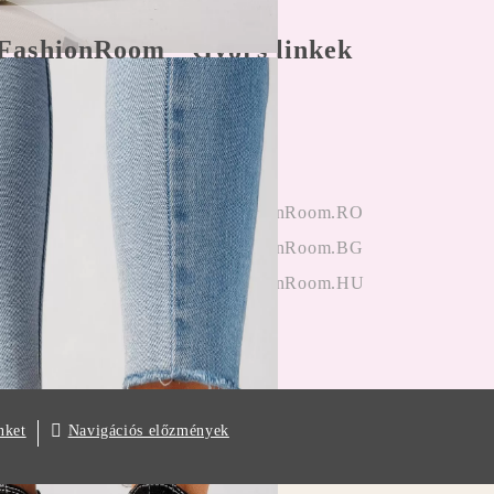
FashionRoom
Gyors linkek
nálási feltételek
Főoldal
 panaszkezelés
Bejegyzés
nyek az
hitelesítés
ektől
OneFashionRoom.RO
iók alkalmazása
OneFashionRoom.BG
OneFashionRoom.HU
Navigációs előzmények
nket