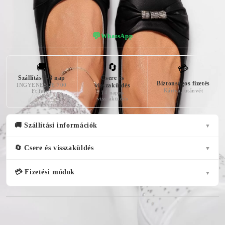
💬
WhatsApp
🚚
🔄
💳
Szállítás 2-3 nap
Csere és
Biztonságos fizetés
INGYENES 26 700
visszaküldés
Kártya, utánvét
Ft felett
14 napos
visszaküldés
🚚 Szállítási információk
▼
🔄 Csere és visszaküldés
▼
💳 Fizetési módok
▼