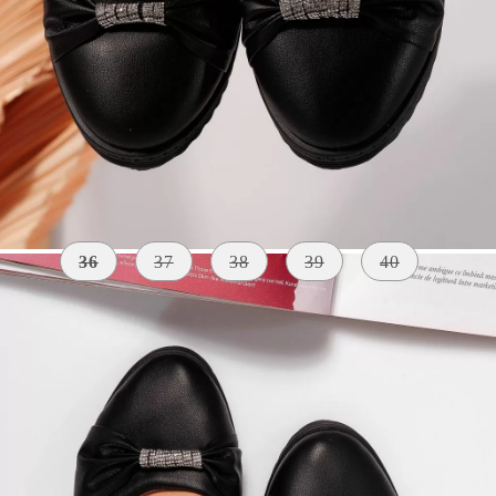
Szólj, ha elérhető lesz
Méret:
Méret útmutató
36
37
38
39
40
KÜLSŐ
A TALP
SZÍN
ANYAG
MAGASSÁGA
fekete
Bőr Utánzat
2 centiméter
👠 Virtuális próba — nézd meg, hogy áll!