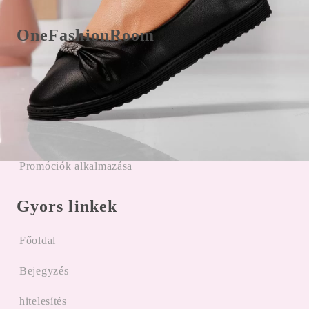
OneFashionRoom
Felhasználási feltételek
Online panaszkezelés
Vélemények az ügyfelektől
Promóciók alkalmazása
Gyors linkek
Főoldal
Bejegyzés
hitelesítés