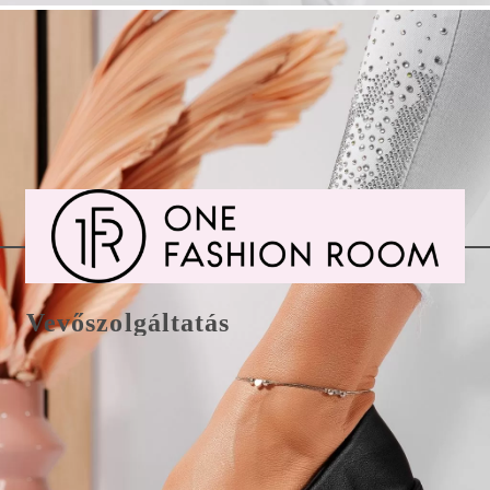
Vevőszolgáltatás
Csere/visszaküldés és fizetés
E-Mail office@onefashionroom.hu
Visszaküldési/csere űrlap