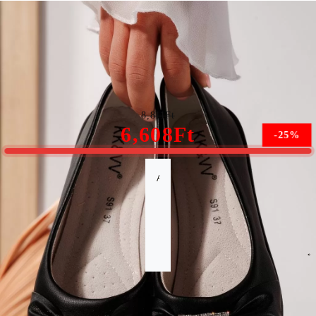
Női fekete balerina ökológiai velúr bőrből Jasmine #21797
8,811Ft
6,608Ft
-25%
A méret nem érhető el