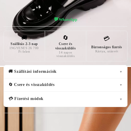
💬
WhatsApp
🚚
🔄
💳
Szállítás 2-3 nap
Csere és
Biztonságos fizetés
INGYENES 26 700
visszaküldés
Kártya, utánvét
Ft felett
14 napos
visszaküldés
🚚 Szállítási információk
▼
🔄 Csere és visszaküldés
▼
💳 Fizetési módok
▼