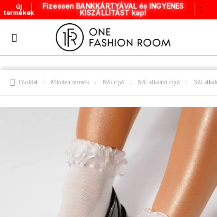
Fizessen BANKKÁRTYÁVAL és INGYENES
új
KISZÁLLÍTÁST kap!
termékek
Főoldal
Minden termék
Női cipő
Női alkalmi cipő
Női alkal