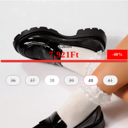
Női fekete alkalmi cipő lakkbőrből Miki #21832
13,261Ft
7,921Ft
-40%
Méret:
Méret útmutató
36
37
38
39
40
41
KÜLSŐ
A TALP
ANYAG
SZÍN
MAGASSÁGA
Lakkozott
fekete
3 centiméter
Bőr