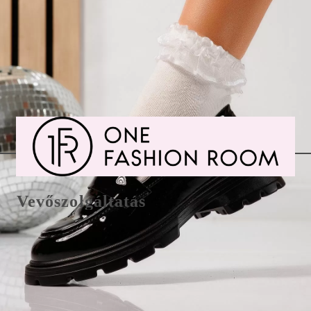
Vevőszolgáltatás
Csere/visszaküldés és fizetés
E-Mail office@onefashionroom.hu
Visszaküldési/csere űrlap