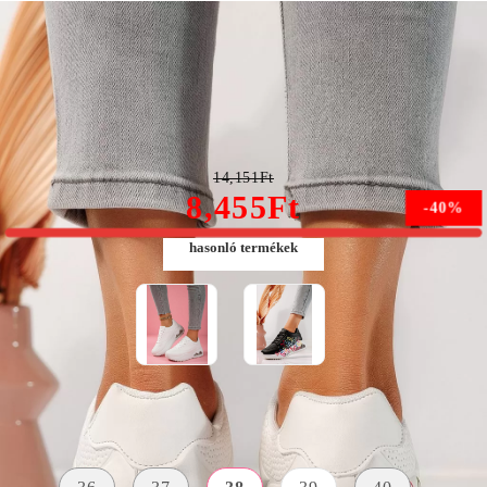
Női fehér tornacipő ökobőrből Audrey #24552
14,151Ft
8,455Ft
-40%
hasonló termékek
Méret:
Méret útmutató