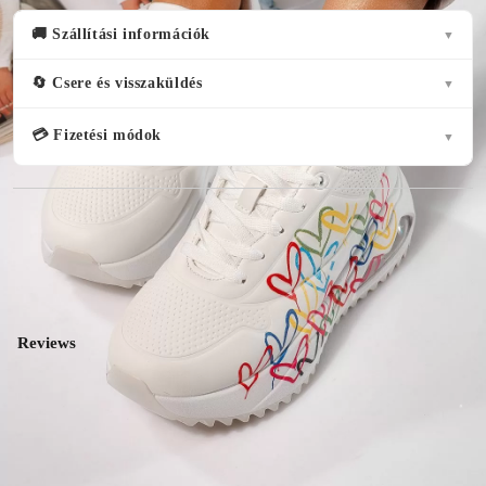
🚚 Szállítási információk
▼
🔄 Csere és visszaküldés
▼
💳 Fizetési módok
▼
( 2 )
Reviews
5★
2
5.0
4★
0
3★
0
★★★★★
2★
0
2 vélemények
1★
0