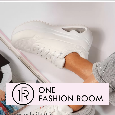
O
Oprișan Daciana Gabriela
17 May 2026 00:02
★★★★★
Е
Елена Бенишева
01 Apr 2026 11:37
★★★★★
Vevőszolgáltatás