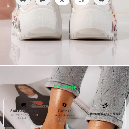
36
37
38
39
40
KÜLSŐ
ÎNĂLȚIMEA
SZÍN
ANYAG
PLATFORMEI
fehér
Bőr Utánzat
5 centiméter
AZ ELÜLSŐ
PLATFORM
MAGASSÁGA
2 centiméter
💬
WhatsApp
🚚
🔄
💳
Szállítás 2-3 nap
Csere és
Biztonságos fizetés
INGYENES 26 700
visszaküldés
Kártya, utánvét
Ft felett
14 napos
visszaküldés