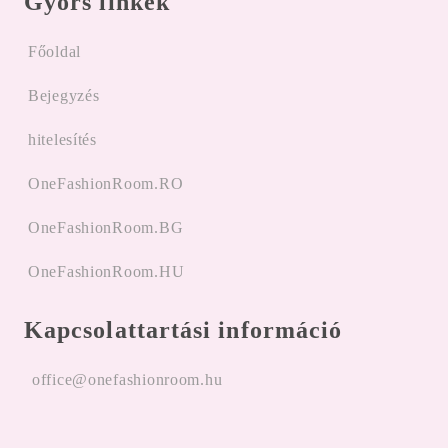
Gyors linkek
Főoldal
Bejegyzés
hitelesítés
OneFashionRoom.RO
OneFashionRoom.BG
OneFashionRoom.HU
Kapcsolattartási információ
office@onefashionroom.hu