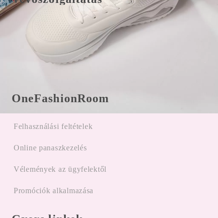
Csere/visszaküldés és fizetés
E-Mail office@onefashionroom.hu
Visszaküldési/csere űrlap
OneFashionRoom
Felhasználási feltételek
Online panaszkezelés
Vélemények az ügyfelektől
Promóciók alkalmazása