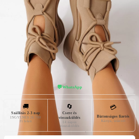
KÜLSŐ
ÎNĂLȚIMEA
SZÍN
ANYAG
PLATFORMEI
Keki
Bőr Utánzat
4 centiméter
AZ ELÜLSŐ
PLATFORM
MAGASSÁGA
2 centiméter
💬
WhatsApp
🚚
🔄
💳
Szállítás 2-3 nap
Csere és
Biztonságos fizetés
INGYENES 26 700
visszaküldés
Kártya, utánvét
Ft felett
14 napos
visszaküldés