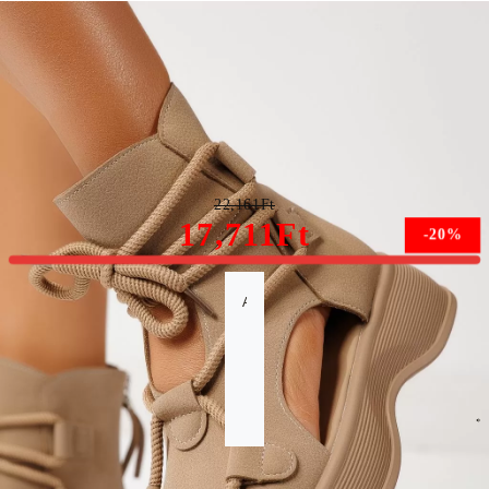
Női platform szandálok khaki öko bőrből készült Calista
#24837
22,161Ft
17,711Ft
-20%
A méret nem érhető el