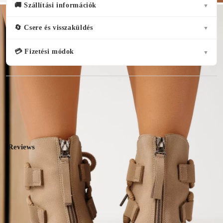
🚚 Szállítási információk
▼
🔄 Csere és visszaküldés
▼
💳 Fizetési módok
▼
( 2 )
Reviews
5★
1
4.5
4★
1
3★
0
★★★★☆
2★
0
2 vélemények
1★
0