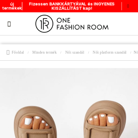
Fizessen BANKKÁRTYÁVAL és INGYENES
új
KISZÁLLÍTÁST kap!
termékek
Nő
Főoldal
Minden termék
Női szandál
Női platform szandál