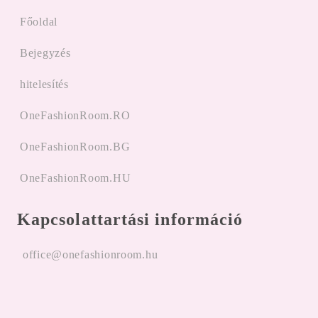
Főoldal
Bejegyzés
hitelesítés
OneFashionRoom.RO
OneFashionRoom.BG
OneFashionRoom.HU
Kapcsolattartási információ
office@onefashionroom.hu