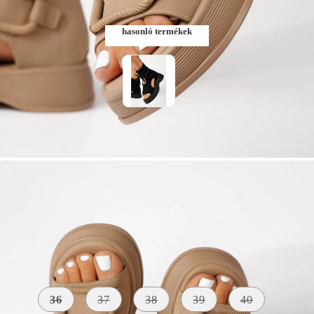
hasonló termékek
Szólj, ha elérhető lesz
Méret:
Méret útmutató
36
37
38
39
40