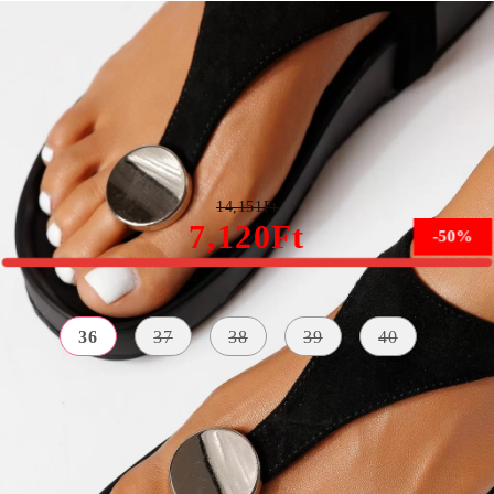
Női alacsony sarkú szandálok fekete ökológiai velúr
bőrből készült Maya #25324
14,151Ft
7,120Ft
-50%
Méret:
Méret útmutató
36
37
38
39
40
KÜLSŐ
A TALP
ANYAG
SZÍN
MAGASSÁGA
Mesterséges
fekete
3 centiméter
Bőr