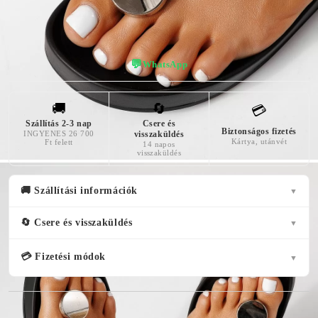
💬
WhatsApp
🚚
🔄
💳
Szállítás 2-3 nap
Csere és
Biztonságos fizetés
INGYENES 26 700
visszaküldés
Kártya, utánvét
Ft felett
14 napos
visszaküldés
🚚 Szállítási információk
▼
🔄 Csere és visszaküldés
▼
💳 Fizetési módok
▼