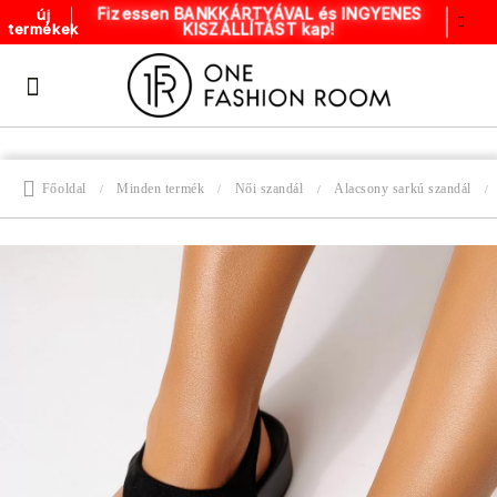
Fizessen BANKKÁRTYÁVAL és INGYENES
új
KISZÁLLÍTÁST kap!
termékek
Főoldal
Minden termék
Női szandál
Alacsony sarkú szandál