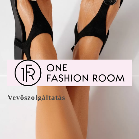
Vevőszolgáltatás
Csere/visszaküldés és fizetés
E-Mail office@onefashionroom.hu