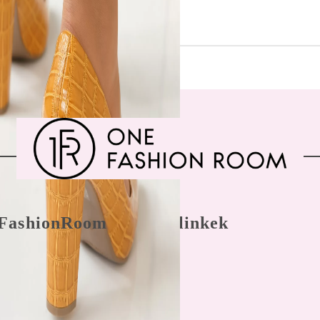
FashionRoom
Gyors linkek
nálási feltételek
Főoldal
 panaszkezelés
Bejegyzés
nyek az
hitelesítés