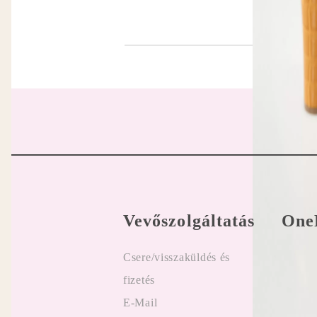
Vevőszolgáltatás
One
Csere/visszaküldés és
Felhasz
fizetés
Online
E-Mail
Vélemé