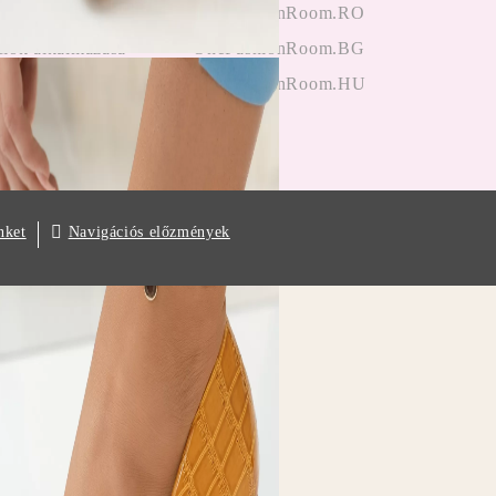
ektől
OneFashionRoom.RO
iók alkalmazása
OneFashionRoom.BG
OneFashionRoom.HU
Navigációs előzmények
nket