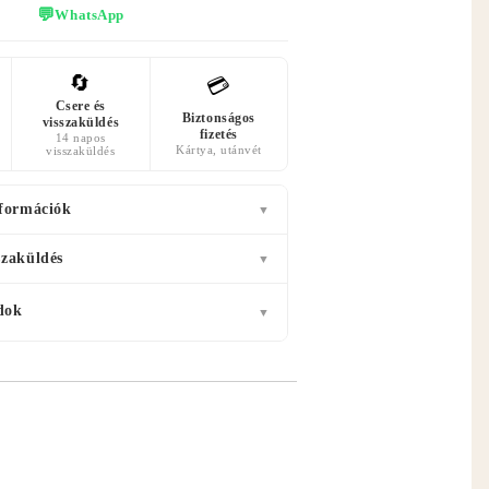
💬
WhatsApp
🔄
💳
Csere és
Biztonságos
visszaküldés
fizetés
14 napos
Kártya, utánvét
visszaküldés
nformációk
▼
szaküldés
▼
dok
▼