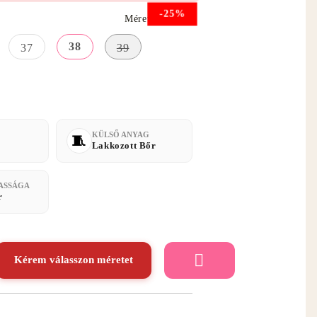
-25%
Méret útmutató
38
37
39
KÜLSŐ ANYAG
Lakkozott Bőr
ASSÁGA
r
Kérem válasszon méretet