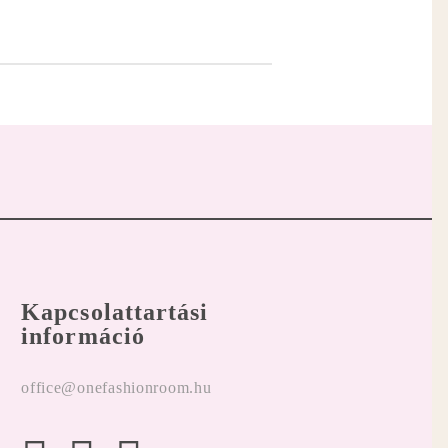
Kapcsolattartási
információ
office@onefashionroom.hu