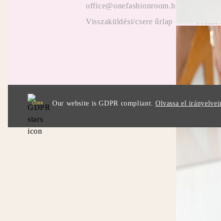
office@onefashionroom.hu
ügyfel
Visszaküldési/csere űrlap
Promóc
Our website is GDPR compliant.
Olvassa el irányelvei
GDPR