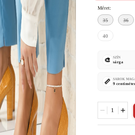
Méret:
35
36
40
SZÍN
sárga
SAROK MAG
9 centiméte