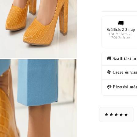
🚚
Szállítás 2-3 nap
INGYENES 26
700 Ft felett
🚚 Szállítási i
🔄 Csere és vis
💳 Fizetési mó