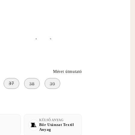
ető el
Méret útmutató
37
38
39
KÜLSŐ ANYAG
Bőr Utánzat Textil
Anyag