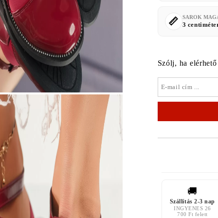
SAROK MAG
3 centiméte
Szólj, ha elérhető
🚚
Szállítás 2-3 nap
INGYENES 26
700 Ft felett