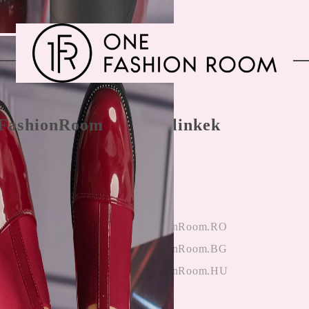
FashionRoom
Gyors linkek
nálási feltételek
Főoldal
 panaszkezelés
Bejegyzés
nyek az
hitelesítés
ektől
OneFashionRoom.RO
iók alkalmazása
OneFashionRoom.BG
OneFashionRoom.HU