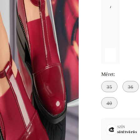
A méret nem érh
Méret:
35
36
40
SZÍN
sötétvörös