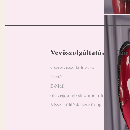
Vevőszolgáltatás
One
Csere/visszaküldés és
Felhasz
fizetés
Online
E-Mail
Vélemé
office@onefashionroom.hu
ügyfel
Visszaküldési/csere űrlap
Promóc