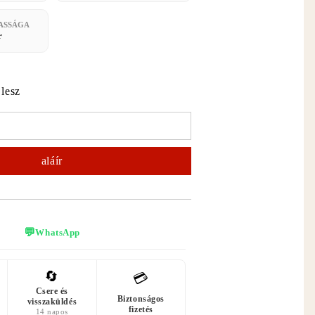
ASSÁGA
r
 lesz
💬
WhatsApp
🔄
💳
Csere és
Biztonságos
visszaküldés
fizetés
14 napos