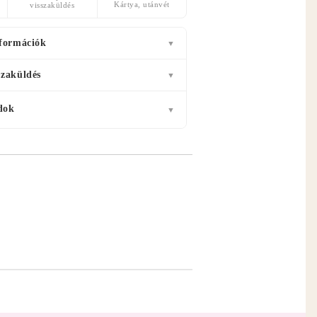
Kártya, utánvét
visszaküldés
nformációk
▼
szaküldés
▼
dok
▼