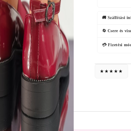
🚚 Szállítási i
🔄 Csere és vis
💳 Fizetési mó