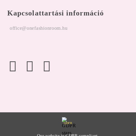
Kapcsolattartási információ
office@onefashionroom.hu
GDPR
Our website is GDPR compliant.