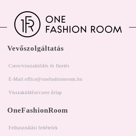
Vevőszolgáltatás
Csere/visszaküldés és fizetés
E-Mail office@onefashionroom.hu
Visszaküldési/csere űrlap
OneFashionRoom
Felhasználási feltételek