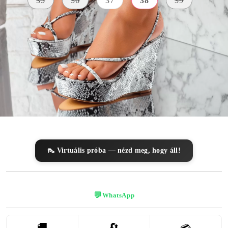
35
36
37
38
39
ÎNĂLȚIMEA
KÜLSŐ
PLATFORMEI
SZÍN
ANYAG
13
szürke
Bőr Utánzat
centiméter
AZ ELÜLSŐ
PLATFORM
MAGASSÁGA
4 centiméter
👠 Virtuális próba — nézd meg, hogy áll!
💬
WhatsApp
🚚
🔄