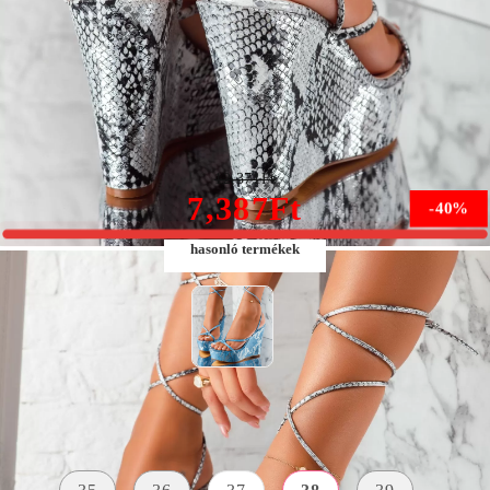
szürke Női platform szandál Hadlee #5510M
12,371Ft
7,387Ft
-40%
hasonló termékek
Méret:
Méret útmutató