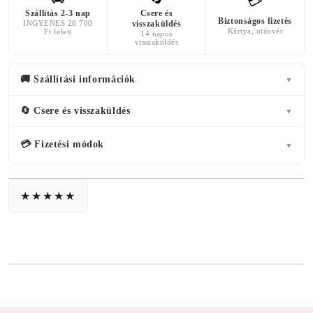
💳
Szállítás 2-3 nap
Csere és
Biztonságos fizetés
INGYENES 26 700
visszaküldés
Kártya, utánvét
Ft felett
14 napos
visszaküldés
🚚 Szállítási információk
▼
🔄 Csere és visszaküldés
▼
💳 Fizetési módok
▼