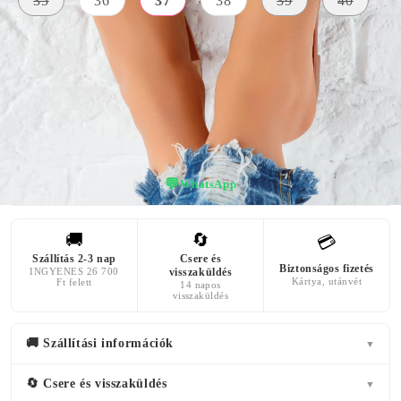
35
36
37
38
39
40
SZÍN
sárga
💬
WhatsApp
🚚
🔄
💳
Szállítás 2-3 nap
Csere és
Biztonságos fizetés
INGYENES 26 700
visszaküldés
Kártya, utánvét
Ft felett
14 napos
visszaküldés
🚚 Szállítási információk
▼
🔄 Csere és visszaküldés
▼