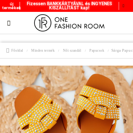
Fizessen BANKKÁRTYÁVAL és INGYENES
új
KISZÁLLÍTÁST kap!
termékek
Sárga Papu
Főoldal
Minden termék
Női szandál
Papucsok