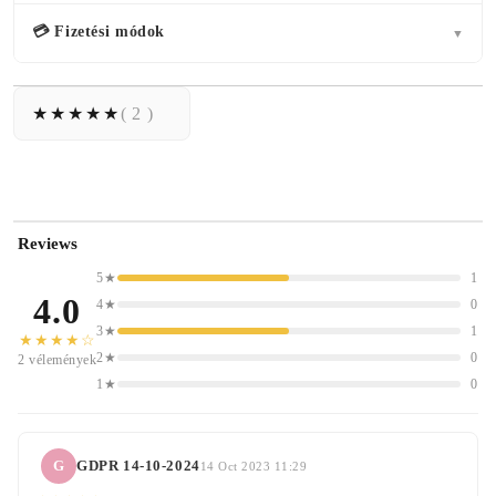
💳 Fizetési módok
▼
( 2 )
Reviews
5★
1
4.0
4★
0
3★
1
★★★★☆
2★
0
2 vélemények
1★
0
G
GDPR 14-10-2024
14 Oct 2023 11:29