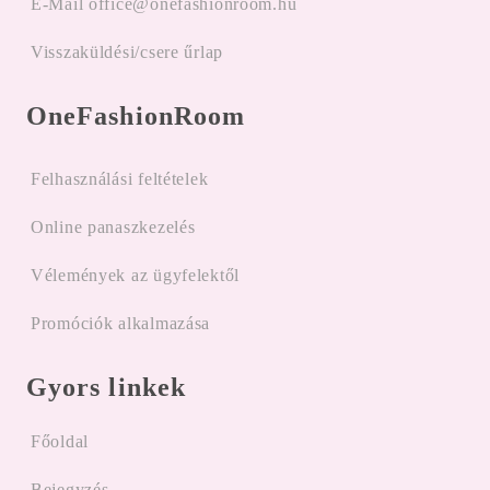
E-Mail office@onefashionroom.hu
Visszaküldési/csere űrlap
OneFashionRoom
Felhasználási feltételek
Online panaszkezelés
Vélemények az ügyfelektől
Promóciók alkalmazása
Gyors linkek
Főoldal
Bejegyzés