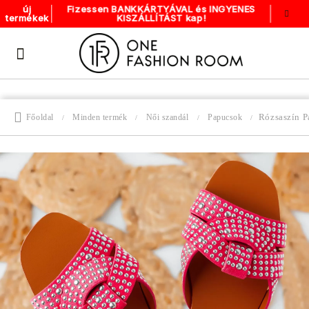
Fizessen BANKKÁRTYÁVAL és INGYENES
új
KISZÁLLÍTÁST kap!
termékek
Rózsaszín 
Főoldal
Minden termék
Női szandál
Papucsok