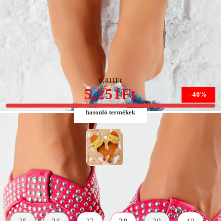
Rózsaszín Papucs Mina #6010M
8,811Ft
5,251Ft
-40%
hasonló termékek
Méret:
Méret útmutató